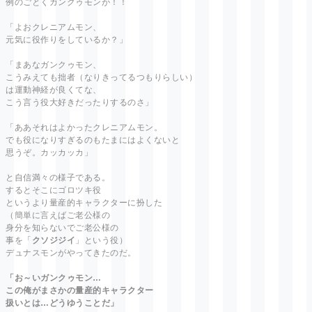
例のごとくガンクゥモンが！！
「よおクレニアムモン、
元気に役作りをしているか？」
「まあなガンクゥモン、
こうみえても拙者（なりきってるつもりらしい）
は運動神経が良くてな、
こう言う役大好きだったりするのさ」
「ああそれはよかったクレニアムモン。
でも役になりすぎるのもたまにはよくないと
思うぞ。カッカッカ」
と自信満々の様子である。
するとそこにゴロツキ役
というより量産的キャラクターに扮した
（簡単に言えばご老公様の
身分を知らないでご老公様の
事を「
クソジジイ
」という役）
デュナスモンがやってきたのだ。
「お～いガンクゥモン…
この俺がまさかの量産的キャラクター
扱いとは…どうゆうことだ」