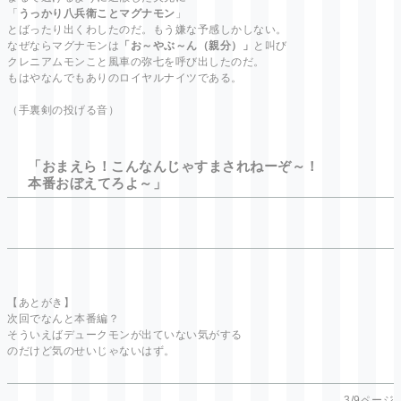
「
うっかり八兵衛ことマグナモン
」
とばったり出くわしたのだ。もう嫌な予感しかしない。
なぜならマグナモンは
「お～やぶ～ん（親分）」
と叫び
クレニアムモンこと風車の弥七を呼び出したのだ。
もはやなんでもありのロイヤルナイツである。
（手裏剣の投げる音）
「おまえら！こんなんじゃすまされねーぞ～！
本番おぼえてろよ～」
【あとがき】
次回でなんと本番編？
そういえばデュークモンが出ていない気がする
のだけど気のせいじゃないはず。
3/9ページ