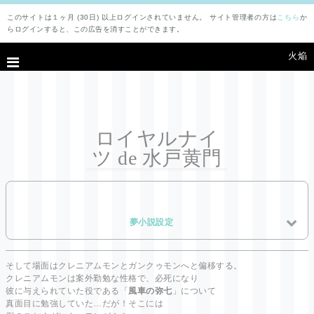
このサイトは１ヶ月 (30日) 以上ログインされていません。 サイト管理者の方は
こちら
か
らログインすると、この広告を消すことができます。
火焔
ロイヤルナイ
ツ de 水戸黄門
夢小説設定
そして場面はクレニアムモンとガンクゥモンへと偏移する。
クレニアムモンは案外勤勉な性格で、必死になり
彼に与えられていた役である「
風車の弥七
」について
真面目に勉強していた…だが！そこには