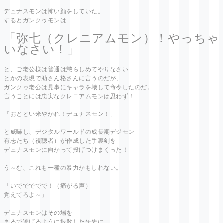
デュナスモンは怖い顔をしていた。
するとガンクゥモンは
「弥七（クレニアムモン）！やっちゃ
いなさい！」
と、ご老公様は普通は懲らしめてやりなさい
とかの表現で助さん格さんに言うのだが、
ガンクゥ老公は見事にキャラを壊して命令したのだ。
言うことには忠実なクレニアムモンは思わず！
「おととい来やがれ！デュナスモン！」
と威嚇し、デジタルワールドの成長期デジモン
有志たち（視聴者）が作成した手裏剣を
デュナスモンに向かって投げつけまくった！
う～む、これも一種の暴力かもしれない。
「いででででで！（痛がる声）
覚えてろよ～」
デュナスモンはその場を
まるで逃げるように退散した矢先に