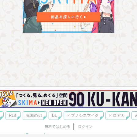
R18
鬼滅の刃
BL
ヒプノシスマイク
ヒロアカ
w
無料ではじめる
ログイン
誰でもかんたんサイト作成