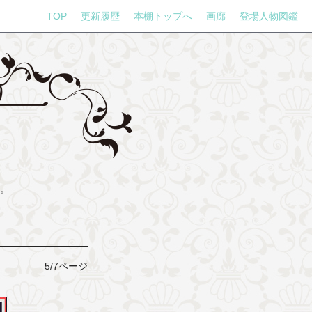
TOP
更新履歴
本棚トップへ
画廊
登場人物図鑑
。
5/7ページ