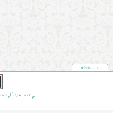
読者になる
rwrd
QuizKnock