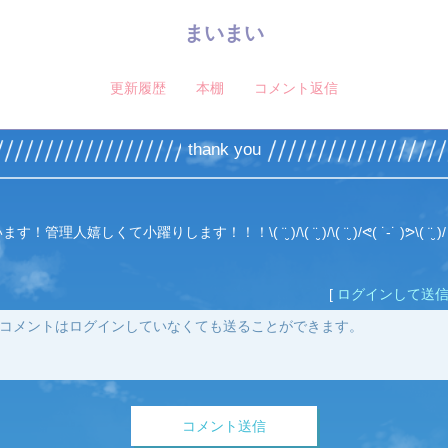
まいまい
更新履歴
本棚
コメント返信
thank you
人嬉しくて小躍りします！！！\( ¨̮ )/\( ¨̮ )/\( ¨̮ )/ᕙ( ˙-˙ )ᕗ\( ¨̮ )/
[
ログインして送
コメント送信