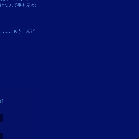
なんて事も度々‪(
………もうしんど
信
]