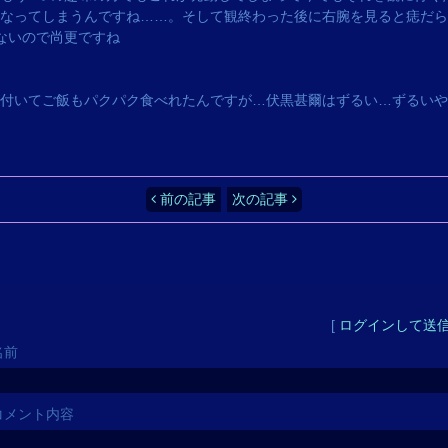
なってしまうんですね……。そして観終わった後に右腕を見ると痣だらけ
声が出せないので尚更ですね
付いてご飯もパクパク食べれたんですが…伏黒甚爾はずるい…ずるいや
前の記事
次の記事
[
ログインして送
名前
コメント内容