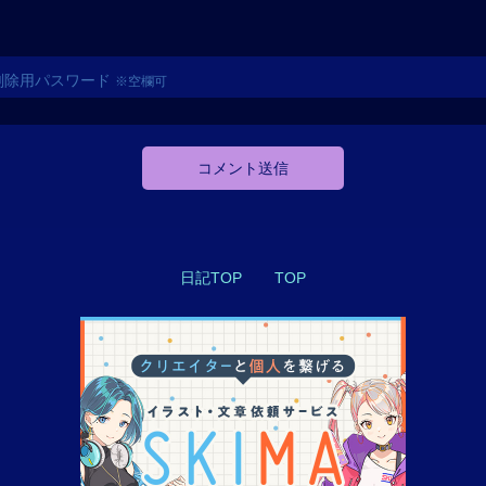
削除用パスワード
※空欄可
コメント送信
日記TOP
TOP