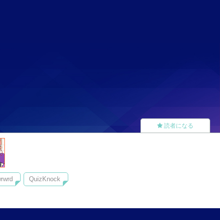
読者になる
rwrd
QuizKnock