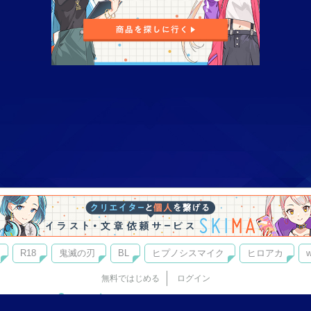
R18
鬼滅の刃
BL
ヒプノシスマイク
ヒロアカ
w
無料ではじめる
ログイン
誰でもかんたんサイト作成