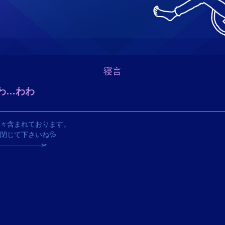
寝言
わ…わわ
々含まれております。
閉じて下さいね💦
ﾘ――――――✂