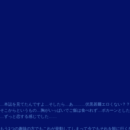
…本誌を見てたんですよ…そしたら…あ………伏黒甚爾エロくない？？
そこからというもの…胸がいっぱいでご飯は食べれず…ポカーンとした
…ずっと恋する感じでした……
もう1つの趣味の方でもこれが発動してしまって今でもそれを観に行く