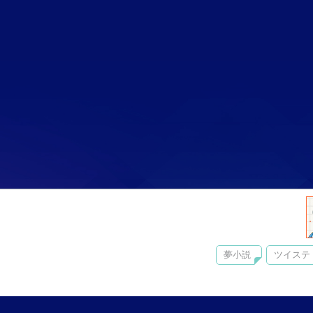
夢小説
ツイステ