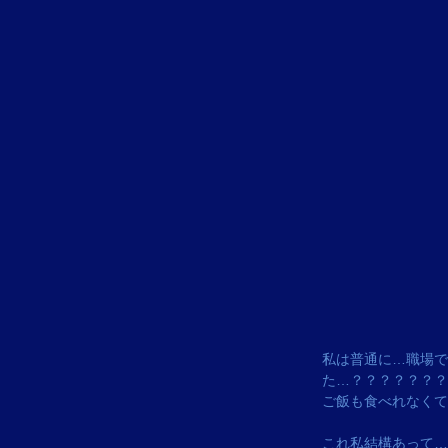
私は普通に…職場で
た…？？？？？？？
ご飯も食べれなくて
これ私結構あって…