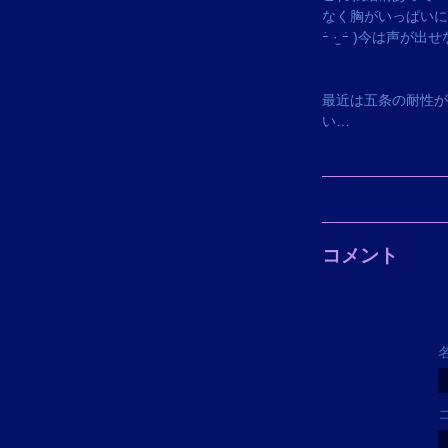
なく胸がいっぱいに
ｰ̀ ·̫ ｰ́ )‬今は
最近は五条の耐性が
い…
コメント