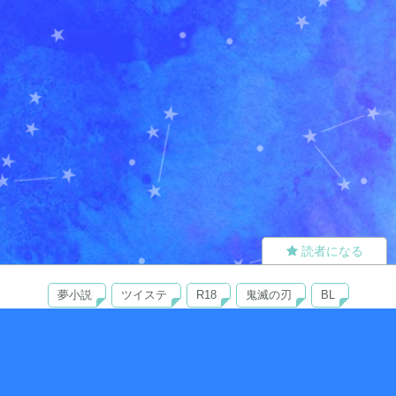
読者になる
夢小説
ツイステ
R18
鬼滅の刃
BL
ヒプノシスマイク
ヒロアカ
wrwrd
QuizKnock
無料ではじめる
ログイン
誰でもかんたんサイト作成