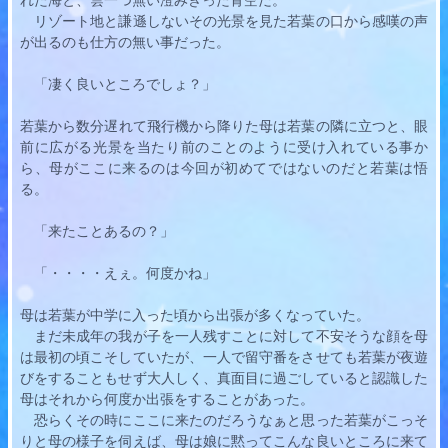
　リゾート地と謙遜しないその光景を見た
若葉
の口から感嘆の声
が出るのも仕方の無い事だった。
　「凄く良いところでしょ？」
若葉
から数分遅れて飛行機から降りた母は
若葉
の隣に立つと、眼
前に広がる光景を当たり前のことのように受け入れている事か
ら、母がここに来るのは今回が初めてではないのだと
若葉
は悟
る。
　「来たことあるの？」
　「・・・・えぇ。何度かね」
母は
若葉
が中学に入った頃から出張が多くなっていた。
　まだ未成年の我が子を一人残すことに対して不安そうな顔を母
は最初の頃こそしていたが、一人で留守番をさせても
若葉
が夜遊
びをすることもせず大人しく、真面目に過ごしていると認識した
母はそれから何度か出張をすることがあった。
　恐らくその時にここに来たのだろうなぁと思った
若葉
がこっそ
りと母の様子を伺えば、母は娘に黙ってこんな良いところに来て