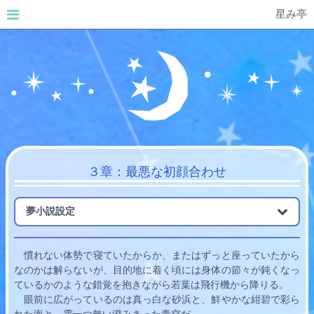
星み亭
３章：最悪な初顔合わせ
夢小説設定
　慣れない体勢で寝ていたからか、またはずっと座っていたから
なのかは解らないが、目的地に着く頃には身体の節々が鈍くなっ
ているかのような錯覚を抱きながら
若葉
は飛行機から降りる。
　眼前に広がっているのは真っ白な砂浜と、鮮やかな紺碧で彩ら
れた海と、雲一つ無い澄みきった青空だ。