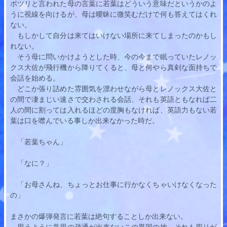
ポツリと言われた母の言葉に
若葉
はどういう意味だというかのよ
うに視線を向けるが、母は曖昧に微笑むだけで何も答えてはくれ
ない。
　もしかして自分は来てはいけない場所に来てしまったのかもし
れない。
　そう母に問いかけようとした時、今の今まで眠っていたレノッ
クス大佐が飛行機から降りてくると、母と何やら真剣な面持ちで
会話を始める。
　どこか張り詰めた雰囲気を漂わせながら母とレノックス大佐と
の間で凄まじい速さで交わされる会話、それも英語ともなれば二
人の間に割っては入れるほどの度胸もなければ、英語力もない
若
葉
は口を噤んでいる事しか出来なかった時だ。
　「
若葉
ちゃん」
　「なに？」
　「お母さんね、ちょっとお仕事に行かなくちゃいけなくなった
の」
まさかの爆弾発言に
若葉
は絶句することしか出来ない。
　思うように意思の疎通が出来ないこの異国の地、それも周りが