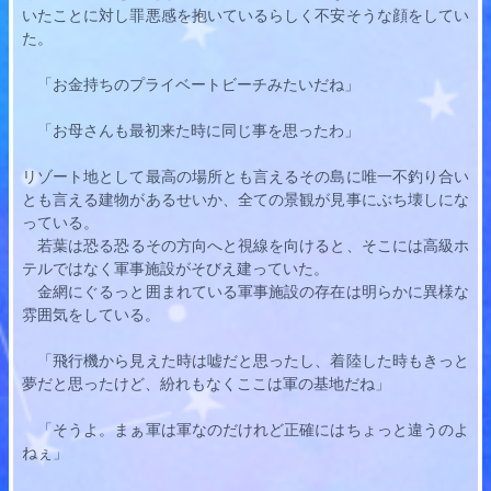
いたことに対し罪悪感を抱いているらしく不安そうな顔をしてい
た。
　「お金持ちのプライベートビーチみたいだね」
　「お母さんも最初来た時に同じ事を思ったわ」
リゾート地として最高の場所とも言えるその島に唯一不釣り合い
とも言える建物があるせいか、全ての景観が見事にぶち壊しにな
っている。
若葉
は恐る恐るその方向へと視線を向けると、そこには高級ホ
テルではなく軍事施設がそびえ建っていた。
　金網にぐるっと囲まれている軍事施設の存在は明らかに異様な
雰囲気をしている。
　「飛行機から見えた時は嘘だと思ったし、着陸した時もきっと
夢だと思ったけど、紛れもなくここは軍の基地だね」
　「そうよ。まぁ軍は軍なのだけれど正確にはちょっと違うのよ
ねぇ」