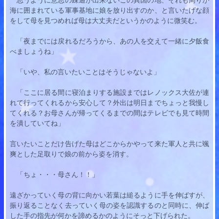
海に囲まれている軍事基地に娘を放り出すのか、と言いたげな顔
をして母を見つめれば母は大丈夫だというかのように微笑む。
　「夜までには戻れるだろうから、あの人を交えて一緒に夕飯食
べましょうね」
　「いや、私の言いたいことはそうじゃないよ」
　「ここに居る間に寝泊まりする施設まではレノックス大佐が連
れて行ってくれるから安心して？外出は明日までちょっと我慢し
てくれる？お母さんが帰ってくるまでの間はテレビでも見て時間
を潰していてね」
言いたいことだけ告げた母はどこからかやって来た軍人と共に颯
爽とした足取りで娘の前から姿を消す。
　「ちょ・・・母さん！！」
遠ざかっていく母の背に向かい
若葉
は縋るように手を伸ばすが、
振り返ることなく去っていく母の姿を認識するのと同時に、伸ば
した手の指先が何かを諦めるかのようにそっと下げられた。