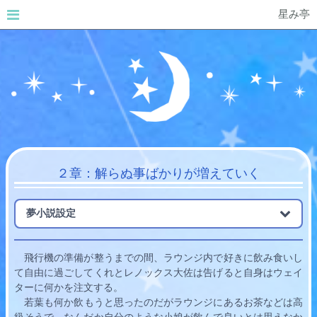
星み亭
２章：解らぬ事ばかりが増えていく
夢小説設定
　飛行機の準備が整うまでの間、ラウンジ内で好きに飲み食いし
て自由に過ごしてくれとレノックス大佐は告げると自身はウェイ
ターに何かを注文する。
若葉
も何か飲もうと思ったのだがラウンジにあるお茶などは高
級そうで、なんだか自分のような小娘が飲んで良いとは思えなか