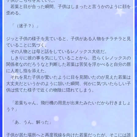
若葉
と目が合った瞬間、子供はしまったと言うかのように顔を
歪める。
　「（迷子？）」
ジッと子供の様子を見ていると、子供がある人物をチラチラと見
ていることに気づく。
　その人物とは母と話をしているレノックス大佐だ。
　しきりに彼の事を気にしていることから、恐らくレノックスの
関係者なのだろうなと判断した
若葉
は苦笑を浮かべると自分の唇
に人差し指を添えた。
　それを見た子供が驚いたように目を見開いたのが見えた
若葉
は
大丈夫だというかのように頷いた瞬間、何かに気づいたらしい子
供は慌てた様子で近くの物陰に隠れてしまう。
　「
若葉
ちゃん。飛行機の用意が出来たみたいだから行きましょ
う？」
　「あ、うん。解った」
子供が居た場所へと再度視線を向けた
若葉
だったが、そこには誰