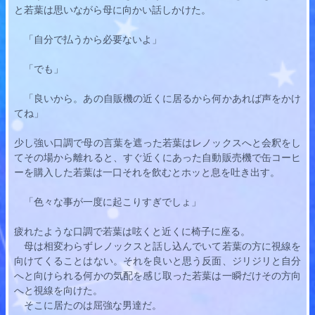
と
若葉
は思いながら母に向かい話しかけた。
　「自分で払うから必要ないよ」
　「でも」
　「良いから。あの自販機の近くに居るから何かあれば声をかけ
てね」
少し強い口調で母の言葉を遮った
若葉
はレノックスへと会釈をし
てその場から離れると、すぐ近くにあった自動販売機で缶コーヒ
ーを購入した
若葉
は一口それを飲むとホッと息を吐き出す。
　「色々な事が一度に起こりすぎでしょ」
疲れたような口調で
若葉
は呟くと近くに椅子に座る。
　母は相変わらずレノックスと話し込んでいて
若葉
の方に視線を
向けてくることはない。それを良いと思う反面、ジリジリと自分
へと向けられる何かの気配を感じ取った
若葉
は一瞬だけその方向
へと視線を向けた。
　そこに居たのは屈強な男達だ。