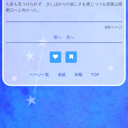
も姿も見つけられず、少しばかりの寂しさを感じつつも
若葉
は搭
乗口へと向かった。
4/5ページ
前へ
次へ
ページ一覧
表紙
本棚
TOP