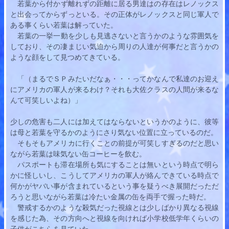
若葉
から付かず離れずの距離に居る男達はの存在はレノックス
と出会ってからずっといる。その正体がレノックスと同じ軍人で
ある事くらい
若葉
は解っていた。
若葉
の一挙一動を少しも見逃さないと言うかのような雰囲気を
しており、その凄まじい気迫から周りの人達が何事だと言うかの
ような顔をして見つめてきている。
　「（まるでＳＰみたいだなぁ・・・ってかなんで私達のお迎え
にアメリカの軍人が来るわけ？それも大佐クラスの人間が来るな
んて可笑しいよね）」
少しの危害も二人には加えてはならないというかのように、彼等
は母と
若葉
を守るかのようにさり気ない位置に立っているのだ。
　そもそもアメリカに行くことの前提が可笑しすぎるのだと思い
ながら
若葉
は味気ない缶コーヒーを飲む。
　パスポートも滞在場所も気にすることは無いという時点で明ら
かに怪しいし、こうしてアメリカの軍人が絡んできている時点で
何かがヤバい事が含まれているという事を疑うべき展開だっただ
ろうと思いながら
若葉
は冷たい金属の缶を両手で握った時だ。
　警戒するかのような殺気だった視線とは少しばかり異なる視線
を感じた為、その方向へと視線を向ければ小学校低学年くらいの
子供がこちらを見ていた。