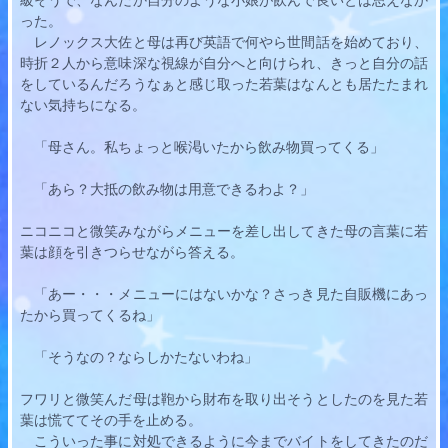
った。
　レノックス大佐と母は再び英語で何やら世間話を始めており、
時折２人から意味深な視線が自分へと向けられ、きっと自分の話
をしているんだろうなぁと感じ取った
若葉
はなんとも居たたまれ
ない気持ちになる。
　「母さん。私ちょっと喉渇いたから飲み物買ってくる」
　「あら？大抵の飲み物は用意できるわよ？」
ニコニコと微笑みながらメニューを差し出してきた母の言葉に
若
葉
は顔を引きつらせながら答える。
　「あー・・・メニューにはないかな？さっき見た自販機にあっ
たから買ってくるね」
　「そうなの？ならしかたないわね」
フワリと微笑んだ母は鞄から財布を取り出そうとしたのを見た
若
葉
は慌ててその手を止める。
　こういった事に対処できるように今までバイトをしてきたのだ