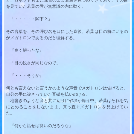
を見ていた
若葉
の唇が無意識の内に動く。
　「・・・・・閣下？」
その言葉を、その呼び名を口にした直後、
若葉
は目の前にいるの
がメガトロンであるのだと理解する。
　『良く解ったな』
　「目の鋭さが同じなので」
　『・・・そうか』
何とも言えないと言うかのような声音でメガトロンは告げると、
自分の手に被さっていた瓦礫を払いのける。
　地響きのような音と共に辺りに砂埃が舞う中、
若葉
はそれを気
にとめることをしないまま、真っ直ぐメガトロンを見上げてい
た。
　『何から話せば良いのだろうな』