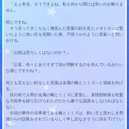
　「えぇ本当、そうですよね。私も何から聞けば良いのか解りま
せん」
同じですね。
　そう言ってぎこちなく微笑んだ
若葉
の顔を見たメガトロンは驚
いたように赤い目を見開いた後、戸惑うかのように
若葉
へと問い
かける。
　『お前は恐ろしくはないのか？』
　「正直、色々とありすぎて頭が理解するのを拒んでいるみたい
な感じですかね？」
何とも言えない顔をした
若葉
は金属の蠍とミミズへと視線を向け
る。
　目の前で人間が金属の蠍とミミズに変形し、某怪獣映画も吃驚
な大戦争を繰り広げられたのだから嫌でも認識をしなければなら
ない。
　今回の事件の当事者である蠍とミミズは、飼い主と思わしき男
達からの説教をされているらしく申し訳なさそうに頭を下げてい
た。