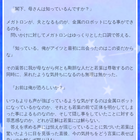
　「閣下。母さんは知っているんですか？」
メガトロンが、夫となるものが、金属のロボットになる事ができ
るのを。
　問いかけに対してメガトロンはゆっくりとした口調で答える。
　『知っている。俺がアイツと最初に出会ったのはこの姿だから
な』
その返答に我が母ながら何とも剛胆な人だと
若葉
は尊敬するのと
同時に、呆れたような気持ちになるのも無理は無かった。
　『お前は俺が恐ろしいか？』
いつもよりも声が強ばっているような気がするのは金属ロボット
になっているかなのか、それとも
若葉
の前で正体を明かしてしま
った事によるものなのか、そして隠し事をしていたことに対する
罪悪感なのか、どれが正解は
若葉
には解らない。
　答えを求める声には怯えが混じっていることに気づいた
若葉
は
驚いたように目を見張った直後、今の気持ちをどう言葉に表せば
良いのか解らず黙り込む。