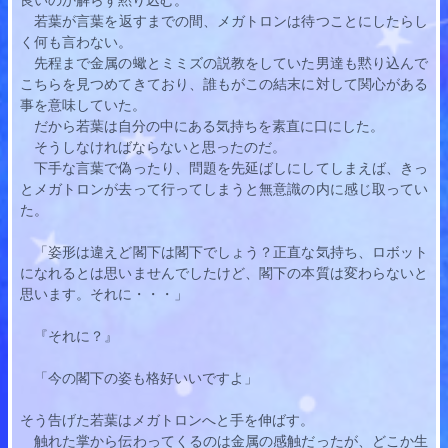
若葉
が言葉を返すまでの間、メガトロンは待つことにしたらし
く何も言わない。
　先程まで金属の蠍とミミズの説教をしていた男達も黙り込んで
こちらを見つめてきており、誰もがこの結末に対して関心がある
事を意味していた。
　だから
若葉
は自分の中にある気持ちを素直に口にした。
　そうしなければならないと思ったのだ。
　下手な言葉で偽ったり、問題を先延ばしにしてしまえば、きっ
とメガトロンが去って行ってしまうと無意識の内に感じ取ってい
た。
　「姿形は違えど閣下は閣下でしょう？正直な気持ち、ロボット
になれるとは思いませんでしたけど、閣下の本質は変わらないと
思います。それに・・・」
　『それに？』
　「今の閣下の姿も格好いいですよ」
そう告げた
若葉
はメガトロンへと手を伸ばす。
　触れた掌から伝わってくるのは金属の感触だったが、どこか生