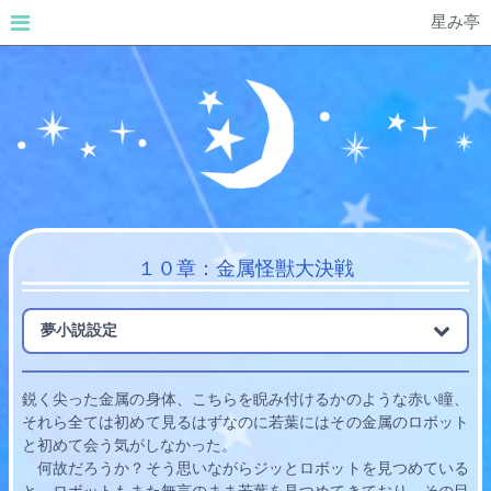
星み亭
１０章：金属怪獣大決戦
夢小説設定
鋭く尖った金属の身体、こちらを睨み付けるかのような赤い瞳、
それら全ては初めて見るはずなのに
若葉
にはその金属のロボット
と初めて会う気がしなかった。
　何故だろうか？そう思いながらジッとロボットを見つめている
と、ロボットもまた無言のまま
若葉
を見つめてきており、その目