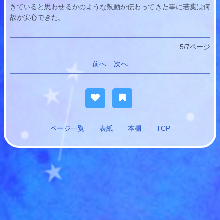
きていると思わせるかのような鼓動が伝わってきた事に
若葉
は何
故か安心できた。
5/7ページ
前へ
次へ
ページ一覧
表紙
本棚
TOP