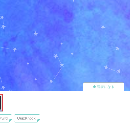
読者になる
rwrd
QuizKnock