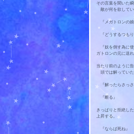
その言葉を聞いた瞬
　敵が何を欲してい
　『メガトロンの娘
　『どうするつもり
　『奴を倒す為に使
ガトロンの元に送れ
当たり前のように告
　頭では解っていた
　『解ったらさっさ
　『断る』
きっぱりと拒絶した
上昇する。
　『ならば死ね』