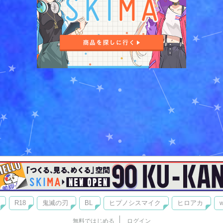
R18
鬼滅の刃
BL
ヒプノシスマイク
ヒロアカ
w
無料ではじめる
ログイン