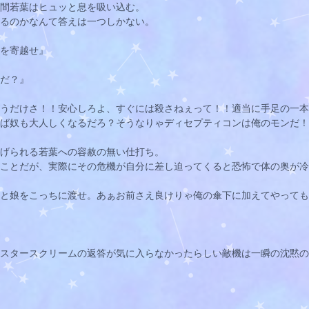
間
若葉
はヒュッと息を吸い込む。
るのかなんて答えは一つしかない。
を寄越せ』
だ？』
うだけさ！！安心しろよ、すぐには殺さねぇって！！適当に手足の一本
ば奴も大人しくなるだろ？そうなりゃディセプティコンは俺のモンだ！
げられる
若葉
への容赦の無い仕打ち。
ことだが、実際にその危機が自分に差し迫ってくると恐怖で体の奥が冷
と娘をこっちに渡せ。あぁお前さえ良けりゃ俺の傘下に加えてやっても
スタースクリームの返答が気に入らなかったらしい敵機は一瞬の沈黙の