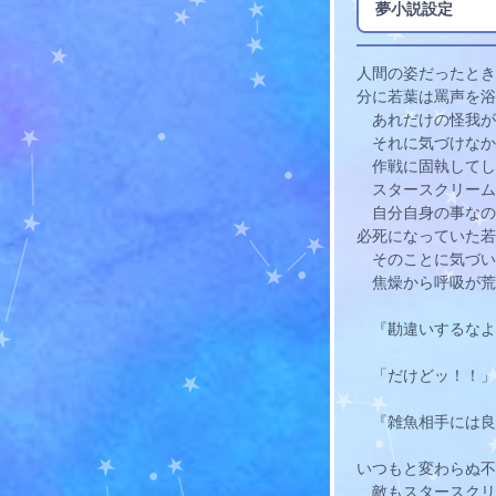
夢小説設定
人間の姿だったとき
分に
若葉
は罵声を浴
　あれだけの怪我が
　それに気づけなか
　作戦に固執してし
　スタースクリーム
　自分自身の事なの
必死になっていた
若
　そのことに気づい
　焦燥から呼吸が荒
　『勘違いするなよ
　「だけどッ！！」
　『雑魚相手には良
いつもと変わらぬ不
　敵もスタースクリ