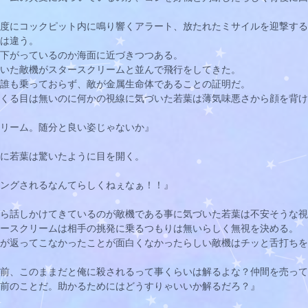
度にコックピット内に鳴り響くアラート、放たれたミサイルを迎撃する
は違う。
下がっているのか海面に近づきつつある。
いた敵機がスタースクリームと並んで飛行をしてきた。
誰も乗っておらず、敵が金属生命体であることの証明だ。
くる目は無いのに何かの視線に気づいた
若葉
は薄気味悪さから顔を背け
リーム。随分と良い姿じゃないか』
に
若葉
は驚いたように目を開く。
ングされるなんてらしくねぇなぁ！！』
ら話しかけてきているのが敵機である事に気づいた
若葉
は不安そうな視
ースクリームは相手の挑発に乗るつもりは無いらしく無視を決める。
が返ってこなかったことが面白くなかったらしい敵機はチッと舌打ちを
前、このままだと俺に殺されるって事くらいは解るよな？仲間を売って
前のことだ。助かるためにはどうすりゃいいか解るだろ？』