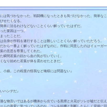
には気づかなかった、戦闘機になったときも気づけなかった、簡単なこ
びせたくなる。
簡単に治るわけなどないことくらい解っていたはずだ。
った要因は一つ。
まったことだ。
は自身が作戦を遂行することは難しいことくらい解っていただろう。
だから一番よく解っていたはずなのに、作戦に同意したのはイェーガー
葉
の意思を尊重してくれた。
た瞬間
若葉
の顔から血の気が引いていく。
くなり始めた
若葉
が体を震わせたときだ。
、小娘。この程度の怪我など俺様には問題ない』
いハンデだ』
遜な物言いではあるが機体から出ている黒煙と火花がソレが嘘だと伝え
ームの異変に気づいているのか、コレを好機と判断したらしく背後に回