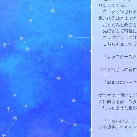
り出してくる。
　ロックオンされる
動きは先ほどまでと
　だんだんと高度も
　先ほどまで背後に
　コックピットには
　こちらを見つめて
　『よぉスタースク
ノイズ混じりの音声
　『おまけにハッキ
ゲラゲラと嗤いなが
ムに向けるが、スタ
　思ったような反応
　『まぁいいさ。お
とを優先してきたお