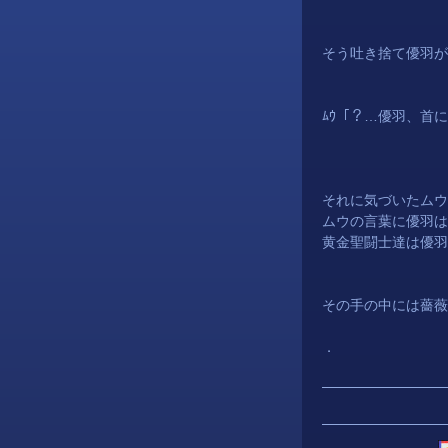
そう吐き捨て
優羽
が
ﾑｳ「？…
優羽
、首に
それに気づいたムウ
ムウの言葉に
優羽
は
黄金聖闘士達は
優羽
その手の中には薔薇
．