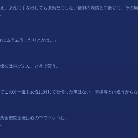
え、女性に手を出しても微動だにしない
優羽
の表情と口振りに、その場
。
ぁ女にムラムラしたりとかは…」
優羽
は再びふん、と鼻で笑う。
てこの方一度も女性に対して欲情した事はない。貴様等とは違うからな
黄金聖闘士達は心の中でツッコむ。
。