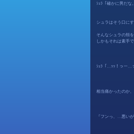
ｼｭﾗ「確かに男だな
シュラはそう口にす
そんなシュラの頬を
しかもそれは素手で
ｼｭﾗ「…ｯｯ！っ
相当痛かったのか、
『フンっ、…悪いが