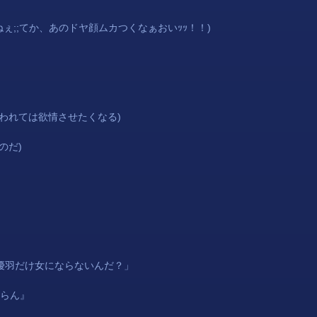
ねぇ;;てか、あのドヤ顔ムカつくなぁおいｯｯ！！)
う言われては欲情させたくなる)
のだ)
優羽
だけ女にならないんだ？」
らん』