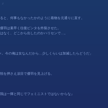
。」
ると、何事もなかったかのように着物を元通りに直す。
優羽
は素早く往復ビンタを炸裂させた。
はなく、どこから出したのかハリセンで…。
ー…ッ、今の俺は女なんだから…少しくらいは加減したらどうだ」
頬を押さえ涙目で
優羽
を見上げる。
我は一輝と同じでフェミニストではないからな』