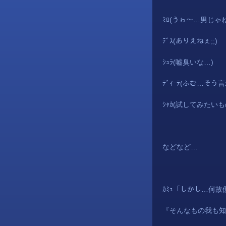
ﾐﾛ(うゎ～…男じゃ
ﾃﾞｽ(ありえねぇ;;)
ｼｭﾗ(嘘臭いな…)
ﾃﾞｨｰﾃ(ふむ…そ
ｼｬｶ(試してみたいも
などなど…
ｶﾐｭ「しかし…何故
『そんなもの我も知