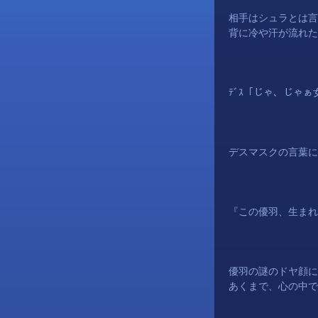
相手はシュラとは言
背に冷や汗が流れた
ﾃﾞｽ「じゃ、じゃ
デスマスクの言葉に
『この
優羽
、生まれ
優羽
の謎のドヤ顔に
あくまで、心の中で