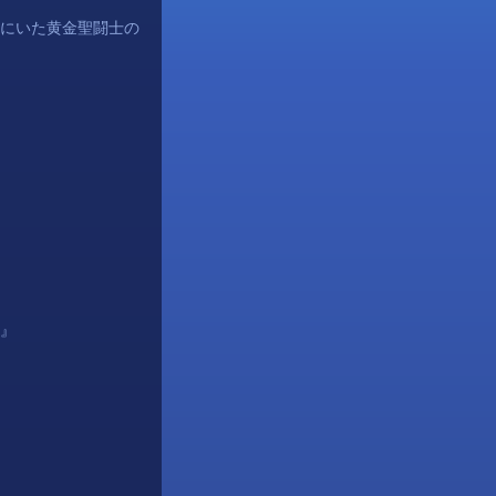
にいた黄金聖闘士の
』