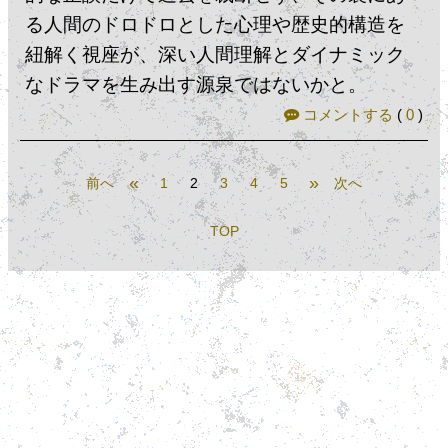
る人間のドロドロとした心理や歴史的構造を
紐解く視座が、深い人間理解とダイナミック
なドラマを生み出す源泉ではないかと。
コメントする
(
0
)
«
»
前へ
1
2
3
4
5
次へ
TOP