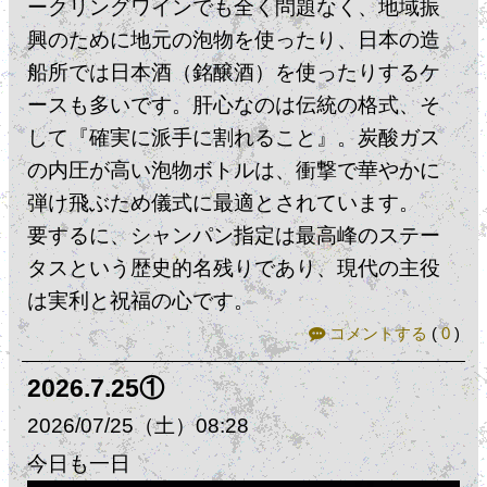
ークリングワインでも全く問題なく、地域振
興のために地元の泡物を使ったり、日本の造
船所では日本酒（銘醸酒）を使ったりするケ
ースも多いです。​肝心なのは伝統の格式、そ
して『確実に派手に割れること』。炭酸ガス
の内圧が高い泡物ボトルは、衝撃で華やかに
弾け飛ぶため儀式に最適とされています。
​要するに、シャンパン指定は最高峰のステー
タスという歴史的名残りであり、現代の主役
は実利と祝福の心です。
コメントする
(
0
)
2026.7.25①
2026
07
25
（土）
08:28
今日も一日