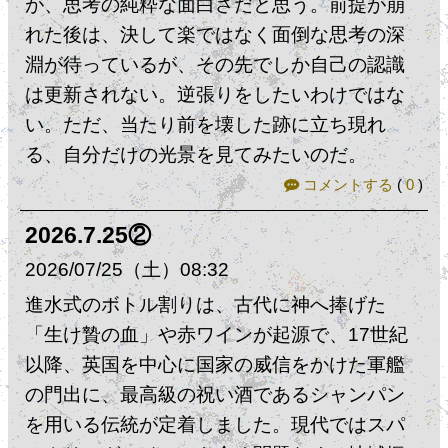
が、思考の純粋な面白さだと思う。前提が崩
れた後は、決して楽ではなく面倒な思考の深
淵が待っているが、その先でしか自己の認識
は更新されない。逆張りをしたいわけではな
い。ただ、当たり前を壊した跡に立ち現れ
る、自分だけの光景を見てみたいのだ。
コメントする
(
0
)
2026.7.25②
2026
07
25
（土）
08:32
​進水式のボトル割りは、古代に神へ捧げた
「生け贄の血」や赤ワインが起源で、17世紀
以降、英国を中心に国家の威信をかけた軍艦
の門出に、最高級の祝い酒であるシャンパン
を用いる伝統が定着しました。現代ではスパ