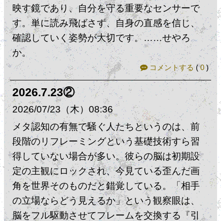
映す鏡であり、自分を守る重要なセンサーで
す。単に読み飛ばさず、自身の直感を信じ、
確認していく姿勢が大切です。……せやろ
か。
コメントする
(
0
)
2026.7.23②
2026
07
23
（木）
08:36
​メタ認知の有無で騒ぐ人たちというのは、前
段階のリフレーミングという基礎技術すら習
得していない場合が多い。彼らの脳は初期設
定の主観にロックされ、今見ている歪んだ画
角を世界そのものだと錯覚している。「相手
の立場ならどう見えるか」という観察眼は、
脳をフル駆動させてフレームを交換する『引