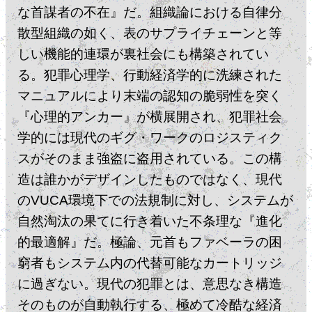
な首謀者の不在』だ。組織論における自律分
散型組織の如く、表のサプライチェーンと等
しい機能的連環が裏社会にも構築されてい
る。犯罪心理学、行動経済学的に洗練された
マニュアルにより末端の認知の脆弱性を突く
『心理的アンカー』が横展開され、犯罪社会
学的には現代のギグ・ワークのロジスティク
スがそのまま強盗に盗用されている。この構
造は誰かがデザインしたものではなく、現代
のVUCA環境下での法規制に対し、システムが
自然淘汰の果てに行き着いた不条理な『進化
的最適解』だ。極論、元首もファベーラの困
窮者もシステム内の代替可能なカートリッジ
に過ぎない。現代の犯罪とは、意思なき構造
そのものが自動執行する、極めて冷酷な経済