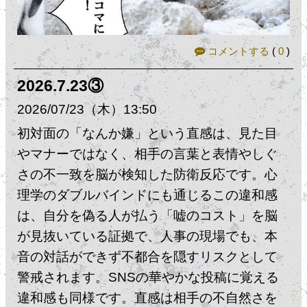
コメントする
(
0
)
2026.7.23③
2026
07
23
（木）
13:50
初対面の「なんか嫌」という直感は、見た目
やマナーではなく、相手の言葉と表情やしぐ
さの不一致を脳が検知した防衛反応です。心
理学のダブルバインドにも通じるこの違和感
は、自分を偽る人が払う「嘘のコスト」を脳
が見抜いている証拠で、人事の現場でも、本
音の対話ができず不都合を隠すリスクとして
警戒されます。SNSの華やかな投稿に覚える
違和感も同様です。直感は相手の不自然さを