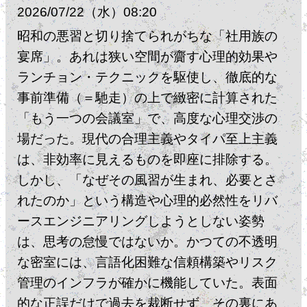
2026
07
22
（水）
08:20
昭和の悪習と切り捨てられがちな「社用族の
宴席」。あれは狭い空間が齎す心理的効果や
ランチョン・テクニックを駆使し、徹底的な
事前準備（＝馳走）の上で緻密に計算された
「もう一つの会議室」で、高度な心理交渉の
場だった。​現代の合理主義やタイパ至上主義
は、非効率に見えるものを即座に排除する。
しかし、「なぜその風習が生まれ、必要とさ
れたのか」という構造や心理的必然性をリバ
ースエンジニアリングしようとしない姿勢
は、思考の怠慢ではないか。​かつての不透明
な密室には、言語化困難な信頼構築やリスク
管理のインフラが確かに機能していた。表面
的な正誤だけで過去を裁断せず、その裏にあ