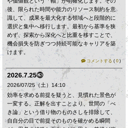
や価値観という「軸」が明確化します。​その
後、限られた時間や能力のリソース制約を意
識して、成果を最大化する領域へと段階的に
選択と集中へ移行します。最初から基準を狭
めず、探索から深化へと比重を移すことで、
機会損失を防ぎつつ持続可能なキャリアを築
けます。
コメントする
(
0
)
2026.7.25③
2026
07
25
（土）
14:10
効率を求める前提を疑うと、見慣れた景色が
一変する。正解を出すことより、世間の「べ
き論」という借り物のものさしを排除して、
自自分の目で前提そのものを確かめる瞬間