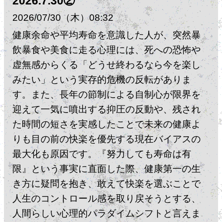
2026.7.30②
2026
07
30
（木）
08:32
健康余命や平均寿命を意識した人が、突然暴
飲暴食や美食に走る心理には、死への恐怖や
虚無感からくる「どうせ終わるなら今を楽し
みたい」という実存的危機の反転がありま
す。​また、長年の節制による自制心が限界を
迎えて一気に噴出する抑圧の反動や、残され
た時間の短さを実感したことで未来の健康よ
りも目の前の快楽を優先する現在バイアスの
最大化も原因です。​『努力しても寿命は有
限』という事実に直面した際、健康第一の生
き方に疑問を抱き、敢えて快楽を選ぶことで
人生のコントロール感を取り戻そうとする、
人間らしい心理的パラダイムシフトと言えま