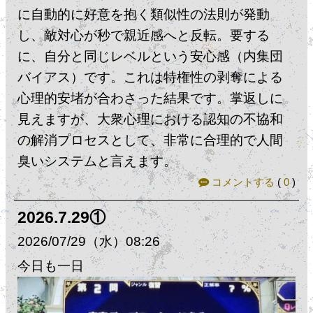
に自動的に好意を抱く類似性の法則が発動
し、敵対心が秒で親近感へと反転。​要する
に、​自分と同じレベルという安心感（内集団
バイアス）です。​これは特権性の剥奪による
心理的安堵​が合わさった結果です。掌返しに
見えますが、大衆心理における認知の不協和
の解消プロセスとして、非常に合理的で人間
臭いシステムと言えます。
コメントする
(
0
)
2026.7.29①
2026
07
29
（水）
08:26
今日も一日