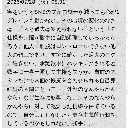
2026
07
28
（火）
08:31
実をいうとSNSのフォロワーが減っても心が1
グレインも動かない。その心境の変化のなさ
は、『人と過去は変えられない』という世の
仕様を、脳が勝手に自動処理しているからだ
ろう。他人の離脱はコントロールできない他
人の領土であり、すでに確定した過去のログ
に過ぎない。承認欲求にハッキングされると
数字に一喜一憂して主権を失うが、自前のア
タマだけで内面の帳尻を合わせられる自己完
結型の人間にとって、『外部のなんやらかん
やら』など生存に影響しない。そのなんやら
かんやらに対して乾燥した視線を保てている
ので、自分はもしかしたら実存主義的行動を
しているのかもしれない。勝手に。