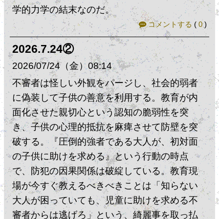
学的力学の結末なのだ。
コメントする
(
0
)
2026.7.24②
2026
07
24
（金）
08:14
不審者は怪しい外観をパージし、社会的弱者
に偽装して子供の善意を利用する。教育が内
面化させた親切心という認知の脆弱性を突
き、子供の心理的抵抗を麻痺させて防壁を突
破する。『圧倒的強者である大人が、初対面
の子供に助けを求める』という行動の時点
で、防犯の因果関係は破綻している。教育現
場が今すぐ教えるべきべきことは「知らない
大人が困っていても、児童に助けを求める不
審者からは逃げろ」という、綺麗事を取っ払