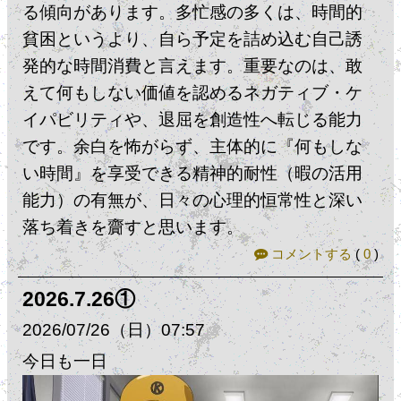
る傾向があります。多忙感の多くは、時間的
貧困というより、自ら予定を詰め込む自己誘
発的な時間消費と言えます。​重要なのは、敢
えて何もしない価値を認めるネガティブ・ケ
イパビリティや、退屈を創造性へ転じる能力
です。余白を怖がらず、主体的に『何もしな
い時間』を享受できる精神的耐性（暇の活用
能力）の有無が、日々の心理的恒常性と深い
落ち着きを齎すと思います。
コメントする
(
0
)
2026.7.26①
2026
07
26
（日）
07:57
今日も一日