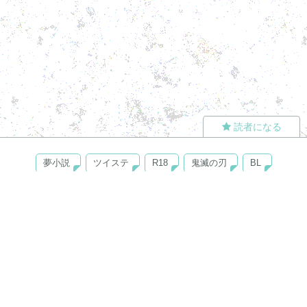
読者になる
夢小説
ツイステ
R18
鬼滅の刃
BL
ヒプノシスマイク
ヒロアカ
wrwrd
QuizKnock
無料ではじめる
ログイン
誰でもかんたんサイト作成
©
Copyright
Visualworks. All Rights Reserved.