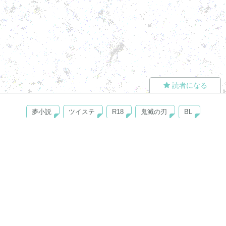
読者になる
夢小説
ツイステ
R18
鬼滅の刃
BL
ヒプノシスマイク
ヒロアカ
wrwrd
QuizKnock
無料ではじめる
ログイン
誰でもかんたんサイト作成
©
Copyright
Visualworks. All Rights Reserved.