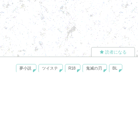
読者になる
夢小説
ツイステ
R18
鬼滅の刃
BL
ヒプノシスマイク
ヒロアカ
wrwrd
QuizKnock
無料ではじめる
ログイン
誰でもかんたんサイト作成
©
Copyright
Visualworks. All Rights Reserved.