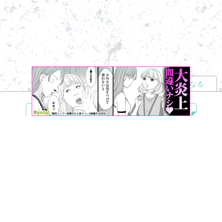
読者になる
夢小説
ツイステ
R18
鬼滅の刃
BL
ヒプノシスマイク
ヒロアカ
wrwrd
QuizKnock
無料ではじめる
ログイン
誰でもかんたんサイト作成
©
Copyright
Visualworks. All Rights Reserved.