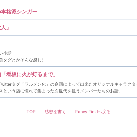
の本格派シンガー
大人」
い小話
題タグとかそんな感じ）
画「看板に火が灯るまで」
Twitterタグ「ワルメン化」の企画によって出来たオリジナルキャラク
スという店に憧れて集まった次世代を担うメンバーたちのお話。
TOP
感想を書く
Fancy Fieldへ戻る