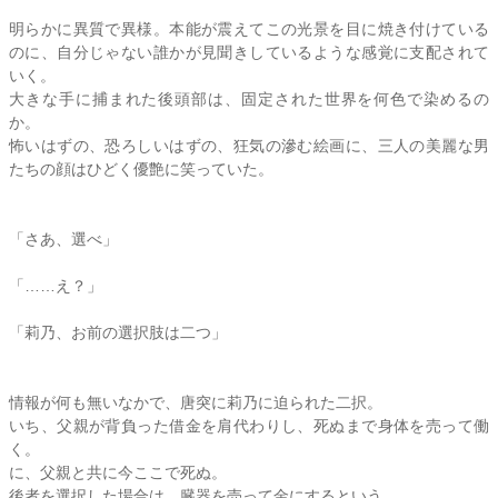
明らかに異質で異様。本能が震えてこの光景を目に焼き付けている
のに、自分じゃない誰かが見聞きしているような感覚に支配されて
いく。
大きな手に捕まれた後頭部は、固定された世界を何色で染めるの
か。
怖いはずの、恐ろしいはずの、狂気の滲む絵画に、三人の美麗な男
たちの顔はひどく優艶に笑っていた。
「さあ、選べ」
「……え？」
「
莉乃
、お前の選択肢は二つ」
情報が何も無いなかで、唐突に
莉乃
に迫られた二択。
いち、父親が背負った借金を肩代わりし、死ぬまで身体を売って働
く。
に、父親と共に今ここで死ぬ。
後者を選択した場合は、臓器を売って金にするという。