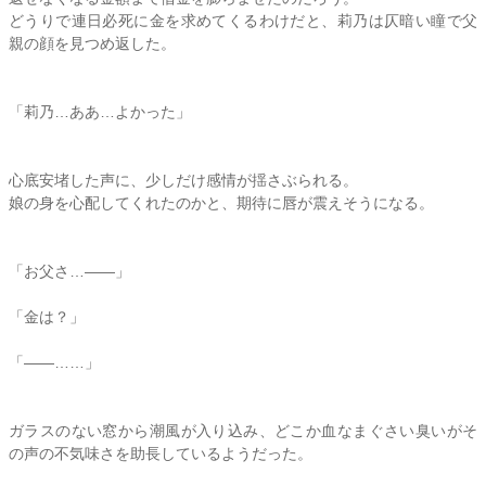
どうりで連日必死に金を求めてくるわけだと、
莉乃
は仄暗い瞳で父
親の顔を見つめ返した。
「
莉乃
…ああ…よかった」
心底安堵した声に、少しだけ感情が揺さぶられる。
娘の身を心配してくれたのかと、期待に唇が震えそうになる。
「お父さ…――」
「金は？」
「――……」
ガラスのない窓から潮風が入り込み、どこか血なまぐさい臭いがそ
の声の不気味さを助長しているようだった。