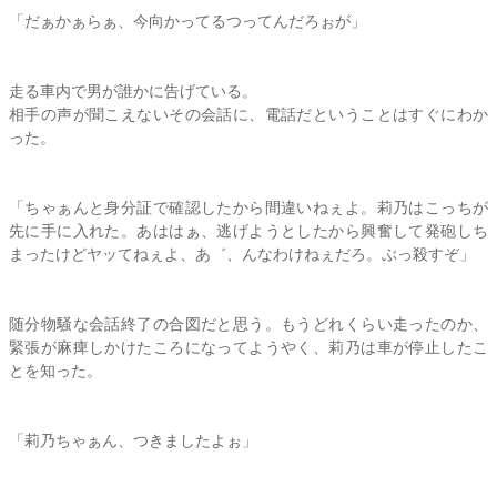
「だぁかぁらぁ、今向かってるつってんだろぉが」
走る車内で男が誰かに告げている。
相手の声が聞こえないその会話に、電話だということはすぐにわか
った。
「ちゃぁんと身分証で確認したから間違いねぇよ。
莉乃
はこっちが
先に手に入れた。あははぁ、逃げようとしたから興奮して発砲しち
まったけどヤッてねぇよ、あ゛、んなわけねぇだろ。ぶっ殺すぞ」
随分物騒な会話終了の合図だと思う。もうどれくらい走ったのか、
緊張が麻痺しかけたころになってようやく、
莉乃
は車が停止したこ
とを知った。
「
莉乃
ちゃぁん、つきましたよぉ」