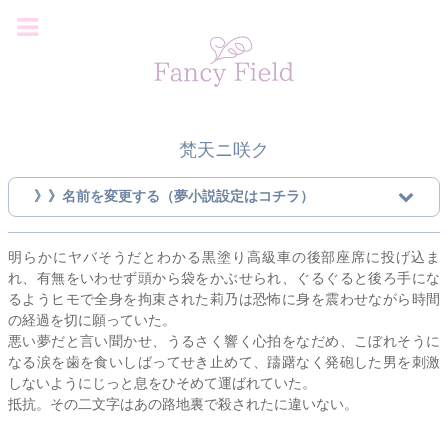
梵天ニ咲ク
》》名前を変更する（夢小説設定はコチラ）
明らかにヤバそうだとわかる黒塗り高級車の後部座席に投げ込ま
れ、有無をいわせず頭から袋をかぶせられ、ぐるぐると後ろ手にな
るようヒモで全身を拘束された
莉乃
は恐怖に身を震わせながら時間
の経過を切に願っていた。
悪い夢だと言い聞かせ、うるさく響く心拍をなだめ、こぼれそうに
なる涙を歯を食いしばってせき止めて、躊躇なく発砲した男を刺激
しないようにじっと息をひそめて運ばれていた。
抵抗。その二文字はあの路地裏で殺されたに違いない。