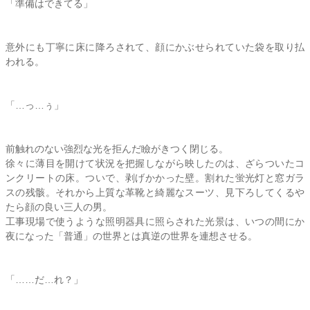
「準備はできてる」
意外にも丁寧に床に降ろされて、顔にかぶせられていた袋を取り払
われる。
「…っ…ぅ」
前触れのない強烈な光を拒んだ瞼がきつく閉じる。
徐々に薄目を開けて状況を把握しながら映したのは、ざらついたコ
ンクリートの床。ついで、剥げかかった壁。割れた蛍光灯と窓ガラ
スの残骸。それから上質な革靴と綺麗なスーツ、見下ろしてくるや
たら顔の良い三人の男。
工事現場で使うような照明器具に照らされた光景は、いつの間にか
夜になった「普通」の世界とは真逆の世界を連想させる。
「……だ…れ？」