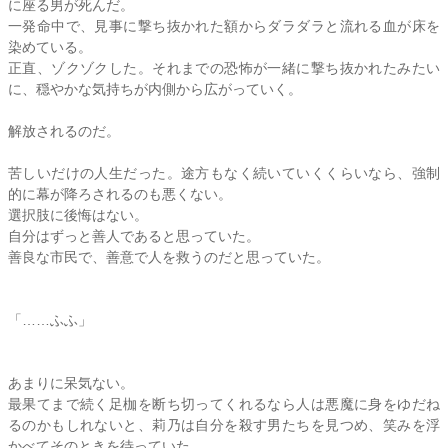
に座る男が死んだ。
一発命中で、見事に撃ち抜かれた額からダラダラと流れる血が床を
染めている。
正直、ゾクゾクした。それまでの恐怖が一緒に撃ち抜かれたみたい
に、穏やかな気持ちが内側から広がっていく。
解放されるのだ。
苦しいだけの人生だった。途方もなく続いていくくらいなら、強制
的に幕が降ろされるのも悪くない。
選択肢に後悔はない。
自分はずっと善人であると思っていた。
善良な市民で、善意で人を救うのだと思っていた。
「……ふふ」
あまりに呆気ない。
最果てまで続く足枷を断ち切ってくれるなら人は悪魔に身をゆだね
るのかもしれないと、
莉乃
は自分を殺す男たちを見つめ、笑みを浮
かべてそのときを待っていた。