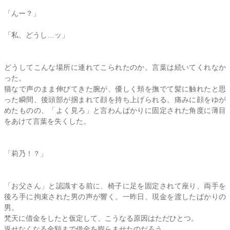
「んー？」
「私、どうし…ッ」
どうしてこんな場所に連れてこられたのか。言葉は続いてくれなか
った。
猫なで声のまま伸びてきた腕が、優しく頬を撫でて髪に触れたと思
った瞬間、後頭部が掴まれて顔を持ち上げられる。痛みに顔をゆが
めたものの、「よく見ろ」と言わんばかりに固定された角度に薄目
をあけて言葉を失くした。
「
莉乃
！？」
「お父さん」と認識する前に、椅子に足を固定されて座り、両手を
後ろ手に拘束された男の声が響く。一昨日、現金を渡したばかりの
男。
梵天に借金をしたと仮定して、こうなる原因はただひとつ。
返せなくなる金額まで借金を膨らませたのだろう。