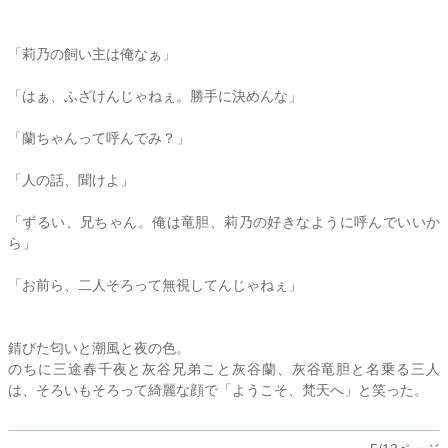
「
莉乃
の飼い主は俺なぁ」
「はぁ、ふざけんじゃねぇ。勝手に決めんな」
「蘭ちゃんって呼んでみ？」
「人の話、聞けよ」
「ずるい、兄ちゃん。俺は竜胆、
莉乃
の好きなように呼んでいいか
ら」
「お前ら、二人そろって無視してんじゃねぇ」
錆びた匂いと潮風と夜の色。
のちに三途春千夜と灰谷兄弟こと灰谷蘭、灰谷竜胆と名乗る三人
は、そろいもそろって綺麗な顔で「ようこそ、梵天へ」と笑った。