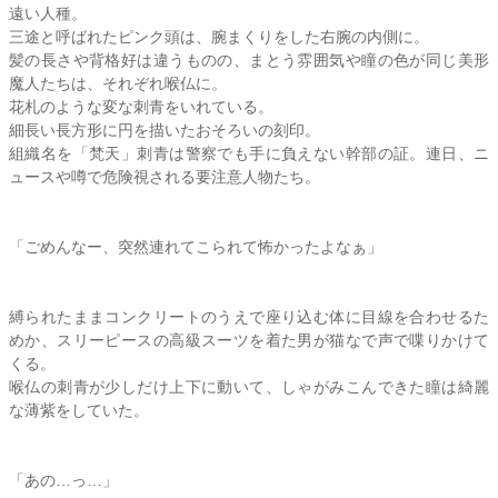
遠い人種。
三途と呼ばれたピンク頭は、腕まくりをした右腕の内側に。
髪の長さや背格好は違うものの、まとう雰囲気や瞳の色が同じ美形
魔人たちは、それぞれ喉仏に。
花札のような変な刺青をいれている。
細長い長方形に円を描いたおそろいの刻印。
組織名を「梵天」刺青は警察でも手に負えない幹部の証。連日、ニ
ュースや噂で危険視される要注意人物たち。
「ごめんなー、突然連れてこられて怖かったよなぁ」
縛られたままコンクリートのうえで座り込む体に目線を合わせるた
めか、スリーピースの高級スーツを着た男が猫なで声で喋りかけて
くる。
喉仏の刺青が少しだけ上下に動いて、しゃがみこんできた瞳は綺麗
な薄紫をしていた。
「あの…っ…」