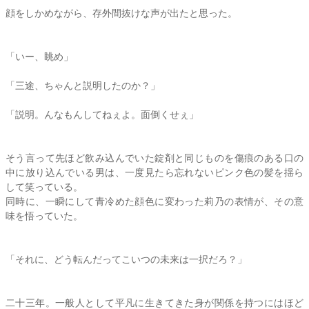
顔をしかめながら、存外間抜けな声が出たと思った。
「いー、眺め」
「三途、ちゃんと説明したのか？」
「説明。んなもんしてねぇよ。面倒くせぇ」
そう言って先ほど飲み込んでいた錠剤と同じものを傷痕のある口の
中に放り込んでいる男は、一度見たら忘れないピンク色の髪を揺ら
して笑っている。
同時に、一瞬にして青冷めた顔色に変わった
莉乃
の表情が、その意
味を悟っていた。
「それに、どう転んだってこいつの未来は一択だろ？」
二十三年。一般人として平凡に生きてきた身が関係を持つにはほど