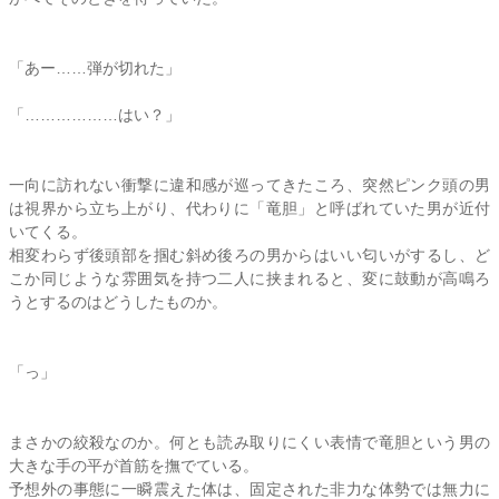
「あー……弾が切れた」
「………………はい？」
一向に訪れない衝撃に違和感が巡ってきたころ、突然ピンク頭の男
は視界から立ち上がり、代わりに「竜胆」と呼ばれていた男が近付
いてくる。
相変わらず後頭部を掴む斜め後ろの男からはいい匂いがするし、ど
こか同じような雰囲気を持つ二人に挟まれると、変に鼓動が高鳴ろ
うとするのはどうしたものか。
「っ」
まさかの絞殺なのか。何とも読み取りにくい表情で竜胆という男の
大きな手の平が首筋を撫でている。
予想外の事態に一瞬震えた体は、固定された非力な体勢では無力に