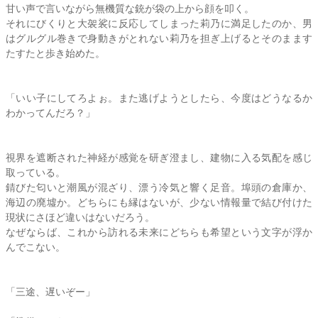
甘い声で言いながら無機質な銃が袋の上から顔を叩く。
それにびくりと大袈裟に反応してしまった
莉乃
に満足したのか、男
はグルグル巻きで身動きがとれない
莉乃
を担ぎ上げるとそのまます
たすたと歩き始めた。
「いい子にしてろよぉ。また逃げようとしたら、今度はどうなるか
わかってんだろ？」
視界を遮断された神経が感覚を研ぎ澄まし、建物に入る気配を感じ
取っている。
錆びた匂いと潮風が混ざり、漂う冷気と響く足音。埠頭の倉庫か、
海辺の廃墟か。どちらにも縁はないが、少ない情報量で結び付けた
現状にさほど違いはないだろう。
なぜならば、これから訪れる未来にどちらも希望という文字が浮か
んでこない。
「三途、遅いぞー」