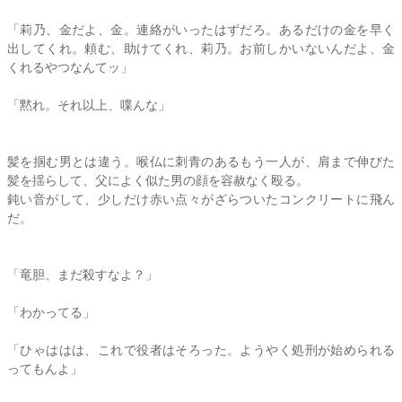
「
莉乃
、金だよ、金。連絡がいったはずだろ。あるだけの金を早く
出してくれ。頼む、助けてくれ、
莉乃
。お前しかいないんだよ、金
くれるやつなんてッ」
「黙れ。それ以上、喋んな」
髪を掴む男とは違う。喉仏に刺青のあるもう一人が、肩まで伸びた
髪を揺らして、父によく似た男の顔を容赦なく殴る。
鈍い音がして、少しだけ赤い点々がざらついたコンクリートに飛ん
だ。
「竜胆、まだ殺すなよ？」
「わかってる」
「ひゃははは、これで役者はそろった。ようやく処刑が始められる
ってもんよ」