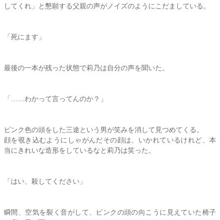
してくれ」と懇願する父親の声がノイズのようにこだましている。
「死にます」
最後の一本が残った状態で
莉乃
は自分の声を聞いた。
「……わかって言ってんのか？」
ピンク色の頭をした三途という男が笑みを消して見つめてくる。
顔を覗き込むようにしゃがんだその顔は、いかれているけれど、本
当にきれいな造形をしているなと
莉乃
は笑った。
「はい、殺してください」
瞬間、空気を裂く音がして、ピンクの頭の向こうに見えていた椅子