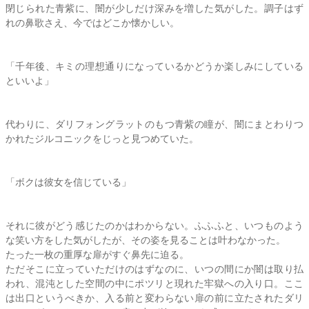
閉じられた青紫に、闇が少しだけ深みを増した気がした。調子はず
れの鼻歌さえ、今ではどこか懐かしい。
「千年後、キミの理想通りになっているかどうか楽しみにしている
といいよ」
代わりに、ダリフォングラットのもつ青紫の瞳が、闇にまとわりつ
かれたジルコニックをじっと見つめていた。
「ボクは彼女を信じている」
それに彼がどう感じたのかはわからない。ふふふと、いつものよう
な笑い方をした気がしたが、その姿を見ることは叶わなかった。
たった一枚の重厚な扉がすぐ鼻先に迫る。
ただそこに立っていただけのはずなのに、いつの間にか闇は取り払
われ、混沌とした空間の中にポツリと現れた牢獄への入り口。ここ
は出口というべきか、入る前と変わらない扉の前に立たされたダリ