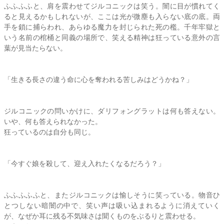
ふふふふと、肩を震わせてジルコニックは笑う。闇に目が慣れてく
ると見えるかもしれないが、ここは光が微塵も入らない底の底。両
手を鎖に捕らわれ、あらゆる魔力を封じられた死の檻。千年牢獄と
いう名前の棺桶と同義の場所で、笑える精神は狂っている意外の言
葉が見当たらない。
「生きる長さの違う命に心を奪われる苦しみはどうかね？」
ジルコニックの問いかけに、ダリフォングラットは何も答えない。
いや、何も答えられなかった。
狂っているのは自分も同じ。
「今すぐ娘を殺して、迎え入れたくなるだろう？」
ふふふふふと、またジルコニックは愉しそうに笑っている。物音ひ
とつしない暗闇の中で、笑い声は吸い込まれるように消えていく
が、なぜか耳に残る不気味さは聞くものをぶるりと震わせる。