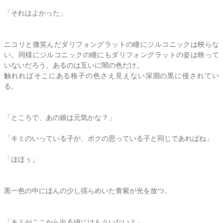
「それはよかった」
ニコリと微笑んだダリフォングラットの瞳にジルコニックは映らな
い。同様にジルコニックの瞳にもダリフォングラットの姿は映って
いないだろう。あるのは互いに闇の色だけ。
触れればそこにある格子の色さえ見えない深淵の黒に侵されてい
る。
「ところで、あの娘は元気かな？」
「キミのいっている子が、ボクの思っている子と同じであればね」
「ほほぅ」
黒一色の中にほんの少し揺らめいた青紫が光を放つ。
「キミがここから出る頃にはもういないよ」