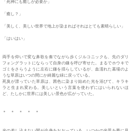
「死神にも癒しが必要か」
「癒し？」
「美しく、美しい世界で地上が染まればそれはとても素晴らしい」
「はいはい」
両手を仰いで変な鼻歌を奏でながら歩くジルコニックも、先のダリ
フォングラットにならって自身の鎌を呼び寄せた。まるでホウキで
ゴミをさらうように左右に鎌を揺らしているが、血濡れた墓場のよ
うな草原はいつの間にか綺麗な緑に戻っている。
死臭が漂っていた草原は、茜色に染まり始めた光を浴びて、キラキ
ラと生まれ変わる。美しいという言葉を使わずにはいられないほ
ど、たしかに世界には美しい景色が広がっていた。
＊　＊　＊　＊　＊
光の差し込まない闇が全身をおおっている。いつかの光景を夢に見