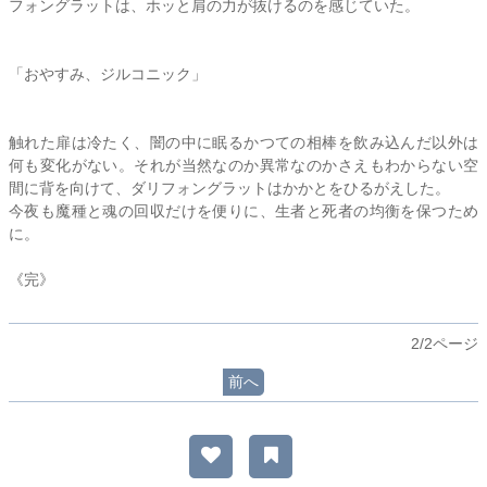
フォングラットは、ホッと肩の力が抜けるのを感じていた。
「おやすみ、ジルコニック」
触れた扉は冷たく、闇の中に眠るかつての相棒を飲み込んだ以外は
何も変化がない。それが当然なのか異常なのかさえもわからない空
間に背を向けて、ダリフォングラットはかかとをひるがえした。
今夜も魔種と魂の回収だけを便りに、生者と死者の均衡を保つため
に。
《完》
2/2ページ
前へ