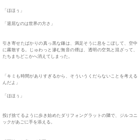
「ほほぅ」
「退屈なのは世界の方さ」
引き寄せたばかりの真っ黒な鎌は、満足そうに息をこぼして、空中
に霧散する。じゅわっと滲む無音の煙は、透明の空気と混ざって、
たちまちどこかへ消えてしまった。
「キミも時間がありすぎるから、そういうくだらないことを考える
んだよ」
「ほほぅ」
投げ捨てるように歩き始めたダリフォングラットの隣で、ジルコニ
ックがあごに手を添える。