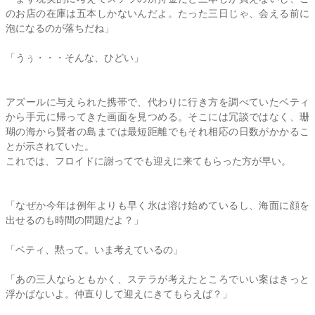
のお店の在庫は五本しかないんだよ。たった三日じゃ、会える前に
泡になるのが落ちだね」
「うぅ・・・そんな、ひどい」
アズールに与えられた携帯で、代わりに行き方を調べていたベティ
から手元に帰ってきた画面を見つめる。そこには冗談ではなく、珊
瑚の海から賢者の島までは最短距離でもそれ相応の日数がかかるこ
とが示されていた。
これでは、フロイドに謝ってでも迎えに来てもらった方が早い。
「なぜか今年は例年よりも早く氷は溶け始めているし、海面に顔を
出せるのも時間の問題だよ？」
「ベティ、黙って。いま考えているの」
「あの三人ならともかく、
ステラ
が考えたところでいい案はきっと
浮かばないよ。仲直りして迎えにきてもらえば？」