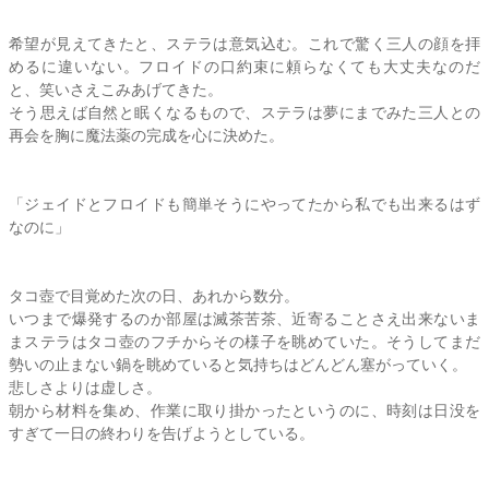
希望が見えてきたと、
ステラ
は意気込む。これで驚く三人の顔を拝
めるに違いない。フロイドの口約束に頼らなくても大丈夫なのだ
と、笑いさえこみあげてきた。
そう思えば自然と眠くなるもので、
ステラ
は夢にまでみた三人との
再会を胸に魔法薬の完成を心に決めた。
「ジェイドとフロイドも簡単そうにやってたから私でも出来るはず
なのに」
タコ壺で目覚めた次の日、あれから数分。
いつまで爆発するのか部屋は滅茶苦茶、近寄ることさえ出来ないま
ま
ステラ
はタコ壺のフチからその様子を眺めていた。そうしてまだ
勢いの止まない鍋を眺めていると気持ちはどんどん塞がっていく。
悲しさよりは虚しさ。
朝から材料を集め、作業に取り掛かったというのに、時刻は日没を
すぎて一日の終わりを告げようとしている。