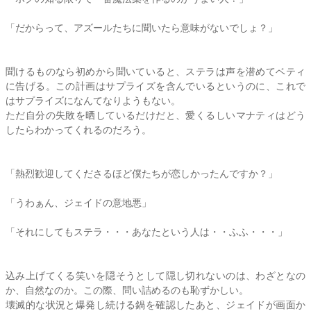
「だからって、アズールたちに聞いたら意味がないでしょ？」
聞けるものなら初めから聞いていると、
ステラ
は声を潜めてベティ
に告げる。この計画はサプライズを含んでいるというのに、これで
はサプライズになんてなりようもない。
ただ自分の失敗を晒しているだけだと、愛くるしいマナティはどう
したらわかってくれるのだろう。
「熱烈歓迎してくださるほど僕たちが恋しかったんですか？」
「うわぁん、ジェイドの意地悪」
「それにしても
ステラ
・・・あなたという人は・・ふふ・・・」
込み上げてくる笑いを隠そうとして隠し切れないのは、わざとなの
か、自然なのか。この際、問い詰めるのも恥ずかしい。
壊滅的な状況と爆発し続ける鍋を確認したあと、ジェイドが画面か