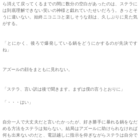
ら消えて戻ってくるまでの間に数分の空白があったのは、
ステラ
に
は到底理解できない笑いの神様と戯れていたせいだろう。きっとそ
うに違いない。始終ニコニコと楽しそうな顔は、久しぶりに見た気
がする。
「とにかく、後ろで爆発している鍋をどうにかするのが先決です
ね」
アズールの顔をまともに見れない。
「
ステラ
、言い訳は後で聞きます。まずは僕の言うとおりに」
「・・・はい」
自分一人で大丈夫だと言いたかったが、好き勝手に暴れる鍋をなだ
める方法を
ステラ
は知らない。結局はアズールに助けられなければ
何も出来ないのだと、電話越しに指示を仰ぎながら
ステラ
は自分で