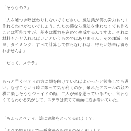
「そうなの？」
「人を嘘つき呼ばわりしないでください。魔法薬が何の労力もなく
作れるわけがないでしょう。ただの薬なら魔法を使わなくても作る
ことは可能ですが、基本は魔力を込めて生成するんですよ。それに
材料もただ入れればいいというものではありません。その加減、分
量、タイミング、すべて計算して作らなければ、得たい効果は得ら
れませんよ」
「だって、
ステラ
」
もっと早くベティの方に顔を向けていればよかったと後悔しても遅
い。なぜこういう時に限って気が利くのか、呆れたアズールの顔の
横に楽しそうなジェイドの顔。二人が何を思っているのか、言わな
くてもわかる気がして、
ステラ
は慌てて画面に抱き着いていた。
「ちょっとベティ、誰に連絡をとってるのよ！？」
「ボクの知る限りで一番魔法薬を作るのがうまい人？」