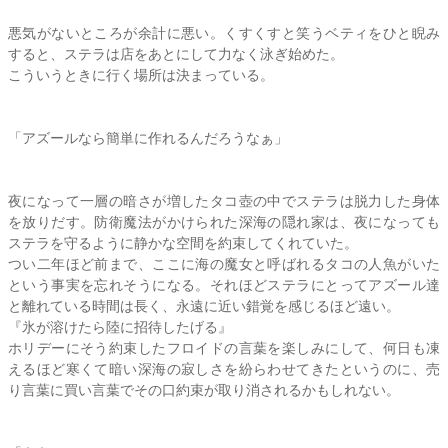
悪気がないところが余計に悪い。くすくすと笑うベティをひと睨み
すると、
ステラ
は店をあとにして力なく泳ぎ始めた。
こういうときに行く場所は決まっている。
「アズールなら簡単に作れるんだろうなぁ」
夜になって一層の暗さが増したタコ壺の中で
ステラ
は脱力した身体
を放りだす。防衛魔法がかけられた深海の隠れ家は、夜になっても
ステラ
を守るように静かな空間を約束してくれていた。
つい二年ほど前まで、ここに海の魔女と呼ばれるタコの人魚がいた
という事実を忘れそうになる。それほど
ステラ
にとってアズール達
と離れている時間は長く、永遠に近い錯覚を感じるほど遠い。
『氷が溶けたら陸に招待したげる』
ホリデーにそう約束したフロイドの言葉を楽しみにして、何日も凍
えるほど寒くて暗い深海の寂しさを紛らわせてきたというのに、売
り言葉に買い言葉でその口約束が取り消されるかもしれない。