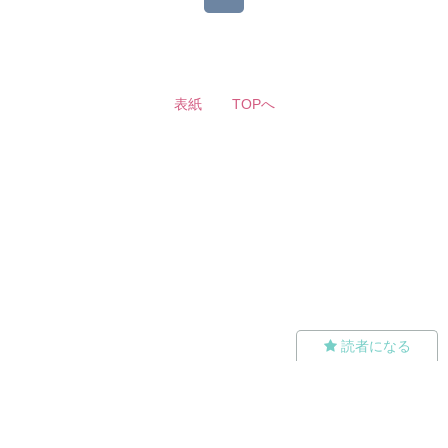
表紙
TOPへ
読者になる
無料ではじめる
ログイン
誰でもかんたんサイト作成
©
Copyright
Visualworks. All Rights Reserved.