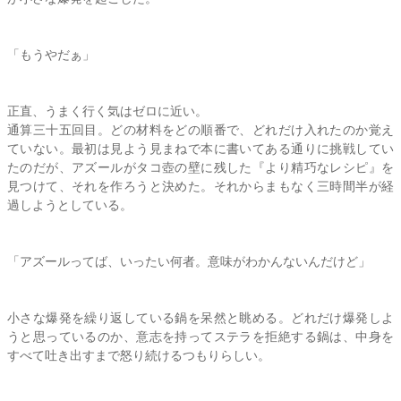
「もうやだぁ」
正直、うまく行く気はゼロに近い。
通算三十五回目。どの材料をどの順番で、どれだけ入れたのか覚え
ていない。最初は見よう見まねで本に書いてある通りに挑戦してい
たのだが、アズールがタコ壺の壁に残した『より精巧なレシピ』を
見つけて、それを作ろうと決めた。それからまもなく三時間半が経
過しようとしている。
「アズールってば、いったい何者。意味がわかんないんだけど」
小さな爆発を繰り返している鍋を呆然と眺める。どれだけ爆発しよ
うと思っているのか、意志を持って
ステラ
を拒絶する鍋は、中身を
すべて吐き出すまで怒り続けるつもりらしい。