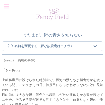
まだまだ、陸の青さを知らない
》》名前を変更する（夢小説設定はコチラ）
《sea02：鍋爆発事件》
「きゃあっ」
上顧客専用に設けられた特別室で、深海の獣たちが捕食対象を貪っ
ている間、
ステラ
はその日、何度目になるかわからない失敗に見舞
われていた。
目の前には大きな鍋。何色とも表現しがたい液体をかき混ぜ続けて
ニ十分。そろそろ腕が限界を訴えてきた矢先、前振りなく鍋の中身
が小さな爆発を起こした。