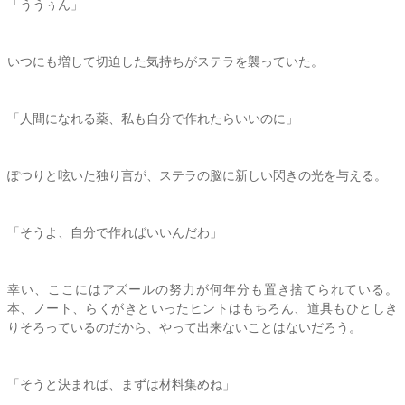
「ううぅん」
いつにも増して切迫した気持ちが
ステラ
を襲っていた。
「人間になれる薬、私も自分で作れたらいいのに」
ぽつりと呟いた独り言が、
ステラ
の脳に新しい閃きの光を与える。
「そうよ、自分で作ればいいんだわ」
幸い、ここにはアズールの努力が何年分も置き捨てられている。
本、ノート、らくがきといったヒントはもちろん、道具もひとしき
りそろっているのだから、やって出来ないことはないだろう。
「そうと決まれば、まずは材料集めね」