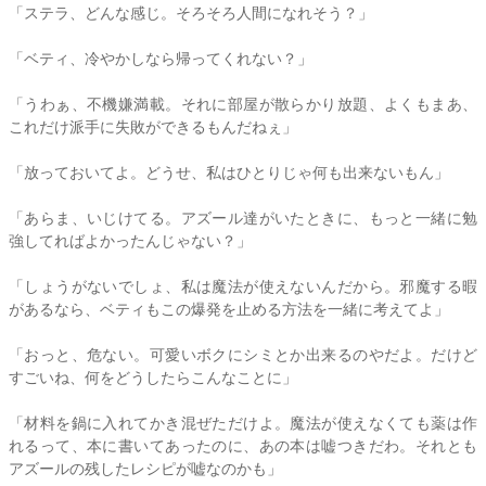
「
ステラ
、どんな感じ。そろそろ人間になれそう？」
「ベティ、冷やかしなら帰ってくれない？」
「うわぁ、不機嫌満載。それに部屋が散らかり放題、よくもまあ、
これだけ派手に失敗ができるもんだねぇ」
「放っておいてよ。どうせ、私はひとりじゃ何も出来ないもん」
「あらま、いじけてる。アズール達がいたときに、もっと一緒に勉
強してればよかったんじゃない？」
「しょうがないでしょ、私は魔法が使えないんだから。邪魔する暇
があるなら、ベティもこの爆発を止める方法を一緒に考えてよ」
「おっと、危ない。可愛いボクにシミとか出来るのやだよ。だけど
すごいね、何をどうしたらこんなことに」
「材料を鍋に入れてかき混ぜただけよ。魔法が使えなくても薬は作
れるって、本に書いてあったのに、あの本は嘘つきだわ。それとも
アズールの残したレシピが嘘なのかも」