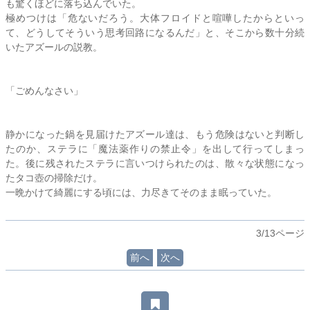
も驚くほどに落ち込んでいた。
極めつけは「危ないだろう。大体フロイドと喧嘩したからといっ
て、どうしてそういう思考回路になるんだ」と、そこから数十分続
いたアズールの説教。
「ごめんなさい」
静かになった鍋を見届けたアズール達は、もう危険はないと判断し
たのか、
ステラ
に「魔法薬作りの禁止令」を出して行ってしまっ
た。後に残された
ステラ
に言いつけられたのは、散々な状態になっ
たタコ壺の掃除だけ。
一晩かけて綺麗にする頃には、力尽きてそのまま眠っていた。
3/13ページ
前へ
次へ