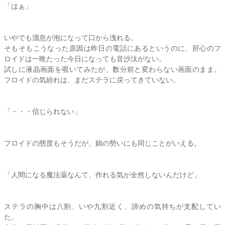
「はぁ」
いやでも溜息が泡になって口から洩れる。
そもそもこうなった原因は昨日の電話にあるというのに、肝心のフ
ロイドは一晩たった今日になっても音沙汰がない。
試しに液晶画面を覗いてみたが、数分前と変わらない画面のまま。
フロイドの気紛れは、まだ
ステラ
に戻ってきていない。
「・・・信じられない」
フロイドの態度もそうだが、鍋の勢いにも同じことがいえる。
「人間になる魔法薬なんて、作れる気が全然しないんだけど」
ステラ
の胸中は八割、いや九割近く、諦めの気持ちが支配してい
た。