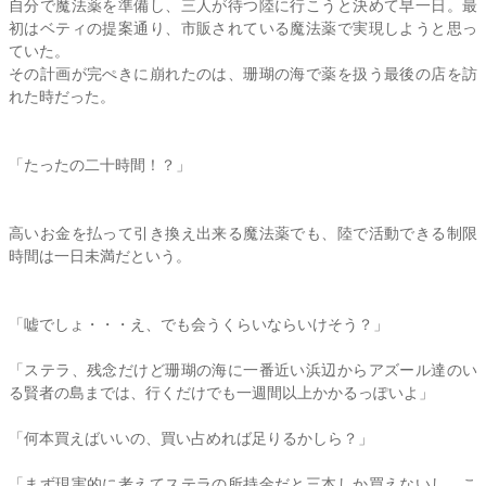
自分で魔法薬を準備し、三人が待つ陸に行こうと決めて早一日。最
初はベティの提案通り、市販されている魔法薬で実現しようと思っ
ていた。
その計画が完ぺきに崩れたのは、珊瑚の海で薬を扱う最後の店を訪
れた時だった。
「たったの二十時間！？」
高いお金を払って引き換え出来る魔法薬でも、陸で活動できる制限
時間は一日未満だという。
「嘘でしょ・・・え、でも会うくらいならいけそう？」
「
ステラ
、残念だけど珊瑚の海に一番近い浜辺からアズール達のい
る賢者の島までは、行くだけでも一週間以上かかるっぽいよ」
「何本買えばいいの、買い占めれば足りるかしら？」
「まず現実的に考えて
ステラ
の所持金だと三本しか買えないし、こ