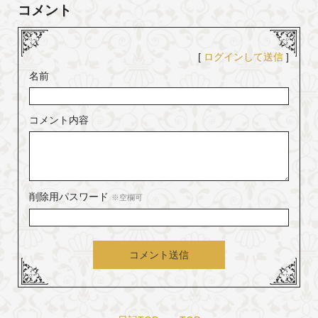
コメント
[
ログインして送信
]
名前
コメント内容
削除用パスワード
※空欄可
コメント送信