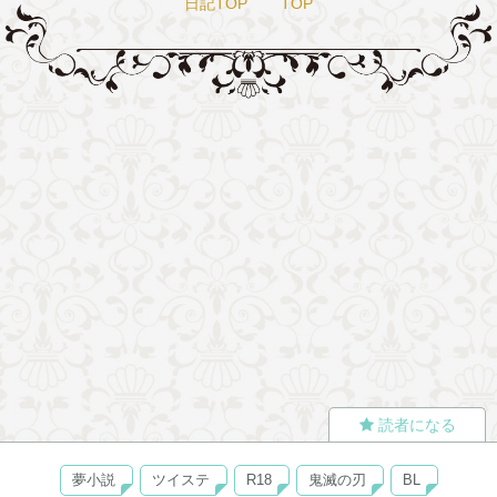
日記TOP
TOP
読者になる
夢小説
ツイステ
R18
鬼滅の刃
BL