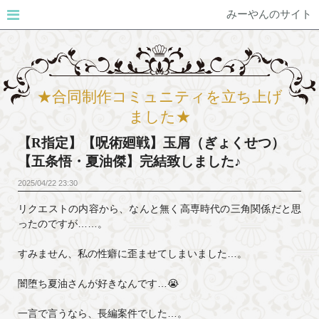
みーやんのサイト
★合同制作コミュニティを立ち上げ
ました★
【R指定】【呪術廻戦】玉屑（ぎょくせつ）
【五条悟・夏油傑】完結致しました♪
2025/04/22
23:30
リクエストの内容から、なんと無く高専時代の三角関係だと思
ったのですが……。
すみません、私の性癖に歪ませてしまいました…。
闇堕ち夏油さんが好きなんです…😭
一言で言うなら、長編案件でした…。