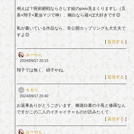
例えば？呪術廻戦ならさしす組のpixiv見まくりますし（五
条×翔子×夏油マジで神）、幽白なら蔵×ぼ大好きです😊
私が書いている作品なら、非公開カップリングも大丈夫で
すよ😊
[
返信する
]
みーやん
2024/09/17
20:15
翔子では無く、硝子やね。
[
返信する
]
キモリ
2024/09/17
20:40
お返事ありがとうございます、幽遊白書の小兎と修羅なん
ですがこの二人のイチャイチャものが読みたくて
[
返信する
]
みーやん