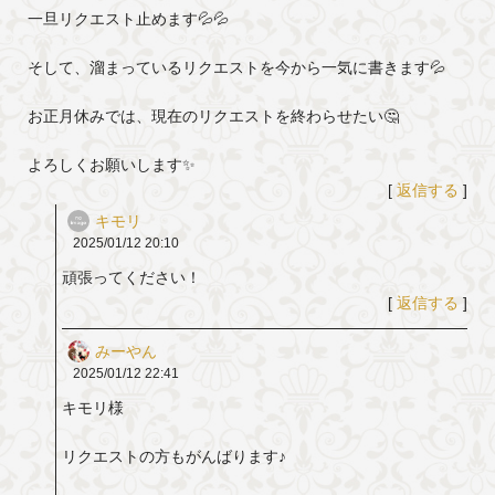
一旦リクエスト止めます💦💦
そして、溜まっているリクエストを今から一気に書きます💦
お正月休みでは、現在のリクエストを終わらせたい🤔
よろしくお願いします✨
[
返信する
]
キモリ
2025/01/12
20:10
頑張ってください！
[
返信する
]
みーやん
2025/01/12
22:41
キモリ様
リクエストの方もがんばります♪