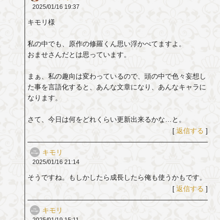
2025/01/16
19:37
キモリ様
私の中でも、原作の修羅くん思い浮かべてますよ。
おませさんだとは思っています。
まぁ、私の趣向は変わっているので、頭の中で色々妄想し
た事を言語化すると、あんな文章になり、あんなキャラに
なります。
さて、今日は何をどれくらい更新出来るかな…と。
[
返信する
]
キモリ
2025/01/16
21:14
そうですね。もしかしたら成長したら俺も使うかもです。
[
返信する
]
キモリ