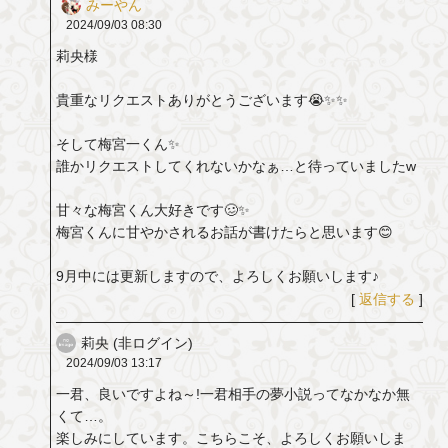
みーやん
2024/09/03
08:30
莉央様
貴重なリクエストありがとうございます😭✨✨
そして梅宮一くん✨
誰かリクエストしてくれないかなぁ…と待っていましたw
甘々な梅宮くん大好きです🥴✨
梅宮くんに甘やかされるお話が書けたらと思います😊
9月中には更新しますので、よろしくお願いします♪
[
返信する
]
莉央 (非ログイン)
2024/09/03
13:17
一君、良いですよね～!一君相手の夢小説ってなかなか無
くて…。
楽しみにしています。こちらこそ、よろしくお願いしま