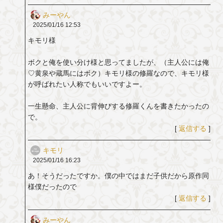
みーやん
2025/01/16
12:53
キモリ様
ボクと俺を使い分け様と思ってましたが、（主人公には俺
♡黄泉や蔵馬にはボク）キモリ様の修羅なので、キモリ様
が呼ばれたい人称でもいいですよー。
一生懸命、主人公に背伸びする修羅くんを書きたかったの
で。
[
返信する
]
キモリ
2025/01/16
16:23
あ！そうだったですか。僕の中ではまだ子供だから原作同
様僕だったので
[
返信する
]
みーやん