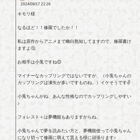
2024/09/17
21:26
キモリ様
なるほど！！修羅でしたか！！
私は原作からアニメまで幽白熟知してますので、修羅書け
ますよ🤔
お相手は小兎ですね😊
マイナーなカップリングではないですが、（小兎ちゃんの
カップリングは凍矢が多いですものね。）イケそうです✌️
小兎ちゃんがね、あんな性格なのでカップリングしやすい
♪
フォレスト＋は夢機能もありますからね。
小兎ちゃんで夢を読みたい方と、夢機能使って小兎ちゃん
になり切って修羅に萌えて貰える様に頑張ります♪