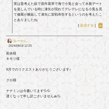
実は昔考えた奴で原作基準で海で小兎と会って水着デート
を楽しんでいる時に凍矢が現れてデレデレになる小兎を見
て修羅が嫉妬して凍矢に宣戦布告するというのを考えたこ
とありましたね
[
返信する
]
みーやん
2024/09/18
12:25
莉央様
キモリ様
9月でのリクエストありがとうございます♪
クロ様
ナナミンは今書いてます💦💦
遅くなって申し訳ございません🙏💦