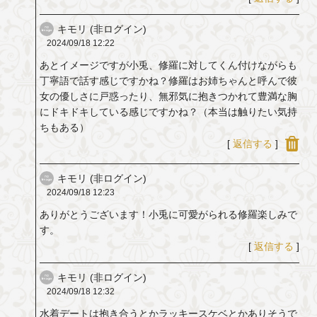
キモリ (非ログイン)
2024/09/18
12:22
あとイメージですが小兎、修羅に対してくん付けながらも
丁寧語で話す感じですかね？修羅はお姉ちゃんと呼んで彼
女の優しさに戸惑ったり、無邪気に抱きつかれて豊満な胸
にドキドキしている感じですかね？（本当は触りたい気持
ちもある）
[
返信する
]
キモリ (非ログイン)
2024/09/18
12:23
ありがとうございます！小兎に可愛がられる修羅楽しみで
す。
[
返信する
]
キモリ (非ログイン)
2024/09/18
12:32
水着デートは抱き合うとかラッキースケベとかありそうで