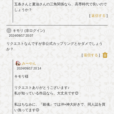
五条さんと夏油さんの三角関係なら、高専時代で良いので
しょうか？
[
返信する
]
キモリ (非ログイン)
2024/09/17
20:07
リクエストなんですが非公式カップリングとかダメでしょう
か？
[
返信する
]
みーやん
2024/09/17
20:14
キモリ様
リクエストありがとうございます♪
私が知っている作品なら、大丈夫です😊
私はちなみに、『銀魂』では沖×神大好きで、同人誌を買
い漁ってます😊