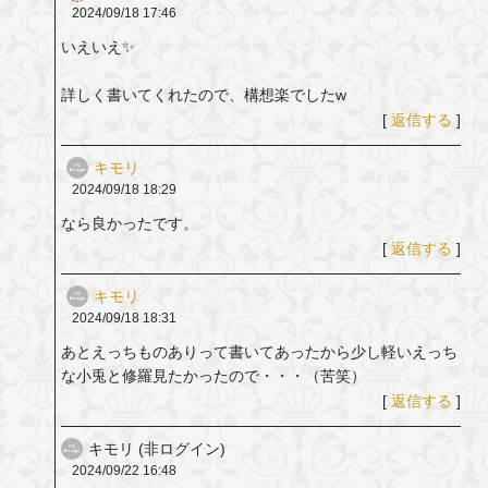
2024/09/18
17:46
いえいえ✨
詳しく書いてくれたので、構想楽でしたw
[
返信する
]
キモリ
2024/09/18
18:29
なら良かったです。
[
返信する
]
キモリ
2024/09/18
18:31
あとえっちものありって書いてあったから少し軽いえっち
な小兎と修羅見たかったので・・・（苦笑）
[
返信する
]
キモリ (非ログイン)
2024/09/22
16:48