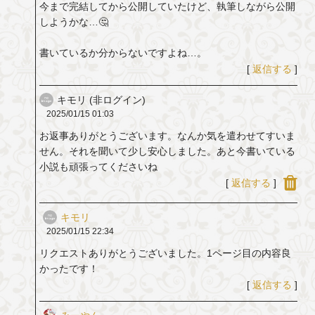
今まで完結してから公開していたけど、執筆しながら公開
しようかな…🤔
書いているか分からないですよね…。
[
返信する
]
キモリ (非ログイン)
2025/01/15
01:03
お返事ありがとうございます。なんか気を遣わせてすいま
せん。それを聞いて少し安心しました。あと今書いている
小説も頑張ってくださいね
[
返信する
]
キモリ
2025/01/15
22:34
リクエストありがとうございました。1ページ目の内容良
かったです！
[
返信する
]