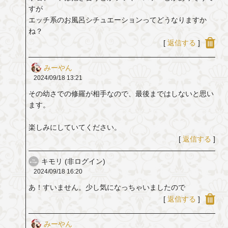
すが
エッチ系のお風呂シチュエーションってどうなりますか
ね？
[
返信する
]
みーやん
2024/09/18
13:21
その幼さでの修羅が相手なので、最後まではしないと思い
ます。
楽しみにしていてください。
[
返信する
]
キモリ (非ログイン)
2024/09/18
16:20
あ！すいません。少し気になっちゃいましたので
[
返信する
]
みーやん