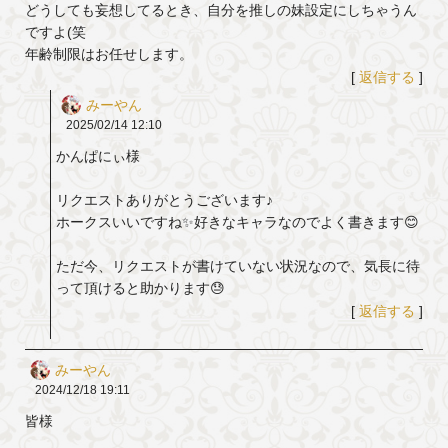
どうしても妄想してるとき、自分を推しの妹設定にしちゃうん
ですよ(笑
年齢制限はお任せします。
[
返信する
]
みーやん
2025/02/14
12:10
かんぱにぃ様
リクエストありがとうございます♪
ホークスいいですね✨好きなキャラなのでよく書きます😊
ただ今、リクエストが書けていない状況なので、気長に待
って頂けると助かります😓
[
返信する
]
みーやん
2024/12/18
19:11
皆様