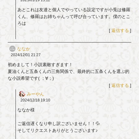
2025/01/19
15:11
あとこれは友達と個人でやっている設定ですが小兎は修羅
くん、修羅はお姉ちゃんって呼び合っています。僕のとこ
ろは
[
返信する
]
ななか
2024/12/01
21:27
初めまして！小説素敵すぎます！
夏油くんと五条くんの三角関係で、最終的に五条くんを選ぶ的
な小説希望です( ；∀；)
[
返信する
]
みーやん
2024/12/18
19:10
ななか様
ご返信遅くなり申し訳ございません！！💦
そしてリクエストありがとうございます♪