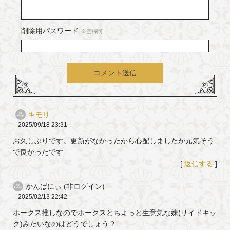
削除用パスワード
※空欄可
コメント送信
キモリ
2025/09/18
23:31
お久しぶりです。更新がなかったから心配しましたが元気そう
で良かったです
[
返信する
]
かんぱにぃ (非ログイン)
2025/02/13
22:42
ホークス推しなのでホークスとちよっと生意気な妹(サイドキッ
ク)みたいなのはどうでしょう？