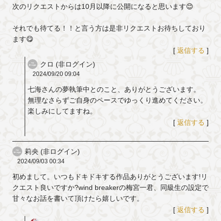
次のリクエストからは10月以降に公開になると思います😊
それでも待てる！！と言う方は是非リクエストお待ちしており
ます😋
[
返信する
]
クロ (非ログイン)
2024/09/20
09:04
七海さんの夢執筆中とのこと、ありがとうございます。
無理なさらずご自身のペースでゆっくり進めてください。
楽しみにしてますね。
[
返信する
]
莉央 (非ログイン)
2024/09/03
00:34
初めまして。いつもドキドキする作品ありがとうございます!リ
クエスト良いですか?wind breakerの梅宮一君、同級生の設定で
甘々なお話を書いて頂けたら嬉しいです。
[
返信する
]