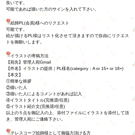
良いです。
可能であれば描いた方のサインを入れて下さい。
絵師PL(会員)様へのリクエスト
可能です。
絵が描けるPL様はリスト化させて頂きますので自由にリクエス
トを御願いします。
イラストの寄稿方法
【宛先】管理人宛Gmail
【件名】イラストの提供｜PL様名(category：A or 15+ or 18+)
【本文】
①簡単な挨拶
②描いた人
③描いた人によるコメントがあれば記入
④イラストタイトル(完推奨/任意)
⑤イラスト紹介文(完推奨/任意)
以上の５点を御記入の上、添付ファイルにイラストを添付して頂
き、管理人宛にご連絡下さい。
テレスコープ絵師様として御協力頂ける方