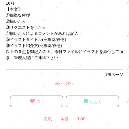
18+)
【本文】
①簡単な挨拶
②描いた人
③リクエストをした人
④描いた人によるコメントがあれば記入
⑤イラストタイトル(完推奨/任意)
⑥イラスト紹介文(完推奨/任意)
以上の６点を御記入の上、添付ファイルにイラストを添付して頂
き、管理人宛にご連絡下さい。
7/8ページ
前へ
次へ
スキ
しおり
表紙
本棚
TOP