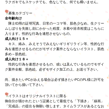
ラクガキでもスケッチでも、色なしでも、何でも構いません。
募集カテゴリー
全年齢向け
　隊士ID用の証明写真、日常の一コマ等、肌色少なめ。生クリー
ムしぼりを失敗し顔にかかった程度、水着や浴衣程度はこちらに
入ります。性的な行為を連想させないもの。
成人向け１５＋
　キス、絡み、みえそうでみえないギリギリライン等、性的な行
為を連想させるものだがモザイク案件とならないイラスト。肌色
多め～肌色絵。
成人向け１８＋
　性的な行為を連想させるもの、或いは及んでいるものでモザイ
ク案件全般。肌色絵。必ずモザイク加工の上、お送り下さい。
尚、描きたいPCがみえる場合は必ず描きたいPCのPL様に許可を
頂いてから描いて下さい。
イラストはオリジナルイラストに限る
御自分が描かれたという証拠として最低でも「下描き」「線画」
「完成品」の提出を御願い致します。タイムラプスがあるとなお