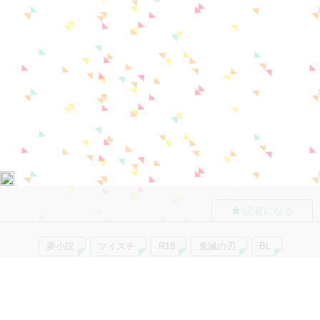
読者になる
夢小説
ツイステ
R18
鬼滅の刃
BL
ヒプノシスマイク
ヒロアカ
wrwrd
QuizKnock
無料ではじめる
ログイン