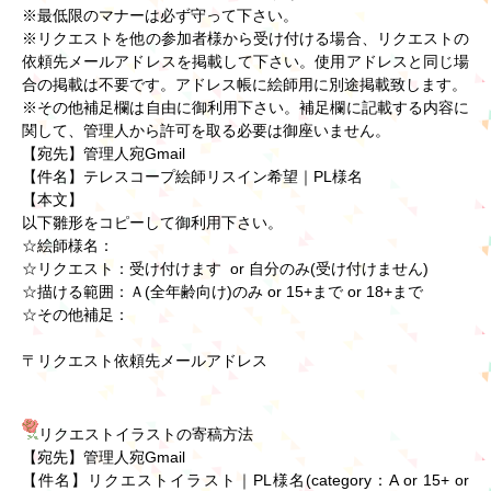
※最低限のマナーは必ず守って下さい。
※リクエストを他の参加者様から受け付ける場合、リクエストの
依頼先メールアドレスを掲載して下さい。使用アドレスと同じ場
合の掲載は不要です。アドレス帳に絵師用に別途掲載致します。
※その他補足欄は自由に御利用下さい。補足欄に記載する内容に
関して、管理人から許可を取る必要は御座いません。
【宛先】管理人宛Gmail
【件名】テレスコープ絵師リスイン希望｜PL様名
【本文】
以下雛形をコピーして御利用下さい。
☆絵師様名：
☆リクエスト：受け付けます  or 自分のみ(受け付けません)
☆描ける範囲：Ａ(全年齢向け)のみ or 15+まで or 18+まで
☆その他補足：
〒リクエスト依頼先メールアドレス
リクエストイラストの寄稿方法
【宛先】管理人宛Gmail
【件名】リクエストイラスト｜PL様名(category：A or 15+ or 