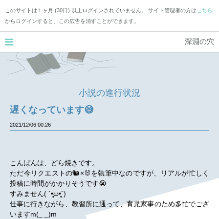
このサイトは１ヶ月 (30日) 以上ログインされていません。 サイト管理者の方は
こちら
からログインすると、この広告を消すことができます。
深淵の穴
小説の進行状況
遅くなっています😅
2021/12/06
00:26
こんばんは、どら焼きです。
ただ今リクエストの🐿×🐰を執筆中なのですが、リアルが忙しく
投稿に時間がかかりそうです😭
すみません( ´•̥̥̥ω•̥̥̥`)
仕事に行きながら、教習所に通って、育児家事のため多忙でござ
いますm(_ _)m