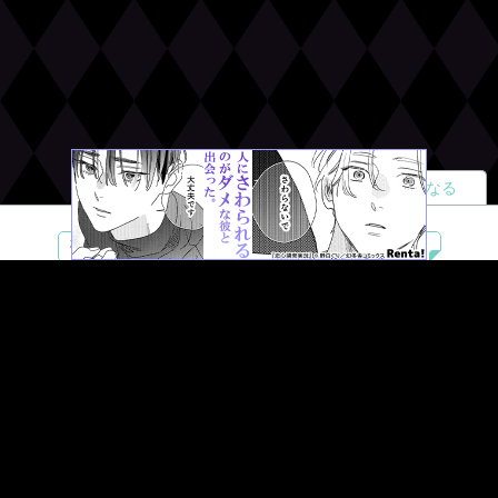
読者になる
夢小説
ツイステ
R18
鬼滅の刃
BL
ヒプノシスマイク
ヒロアカ
wrwrd
QuizKnock
無料ではじめる
ログイン
誰でもかんたんサイト作成
©
Copyright
Visualworks. All Rights Reserved.