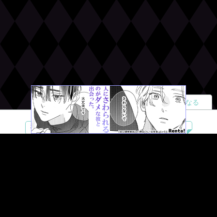
読者になる
夢小説
ツイステ
R18
鬼滅の刃
BL
ヒプノシスマイク
ヒロアカ
wrwrd
QuizKnock
無料ではじめる
ログイン
誰でもかんたんサイト作成
©
Copyright
Visualworks. All Rights Reserved.