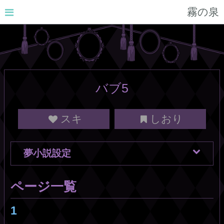
霧の泉
バブ5
スキ
しおり
夢小説設定
ページ一覧
1