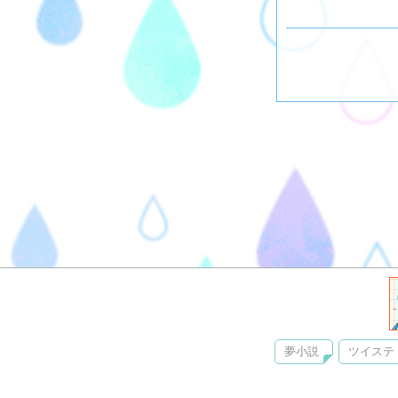
夢小説
ツイステ