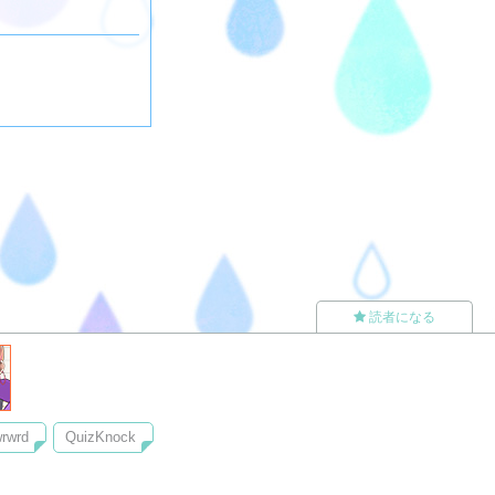
読者になる
rwrd
QuizKnock