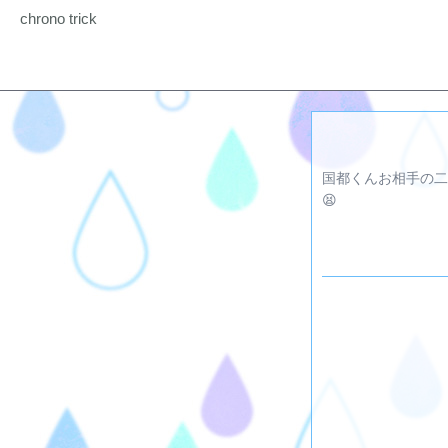
chrono trick
国都くんお相手の二
😫