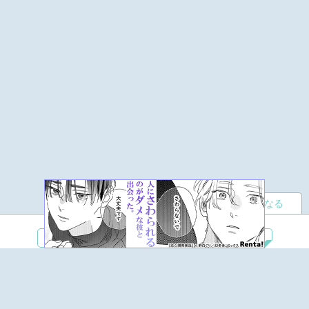
読者になる
夢小説
ツイステ
R18
鬼滅の刃
BL
ヒプノシスマイク
ヒロアカ
wrwrd
QuizKnock
無料ではじめる
ログイン