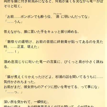
両肘を腿に付き前屈みになると、何処か遠くを見ながら竜一がぼ
そりと呟く。
アルコール
「お前……ボンボンでも酔う位、
酒
に弱いんだってな」
「……うん」
答えながら、膝に置いた手をキュッと握り締める。
「雛祭りの週明け、お前の首筋に絆創膏が貼ってあるのを見た
時、……正直、堪えた」
「……！」
溜め息混じりに吐いた竜一の言葉に、ぴくっと肩が小さく跳ね
る。
「腸が煮えくりかえったけどよ。杉浦の話を聞いてるうちに……
気付かされちまった。
お前がまだ、彼女持ちのアイツに想いを寄せてる、って事にな」
「……っ、」
深い所を突かれて、一瞬怯む。
確かに僕は……あの時麻里子さんの話を聞いて、心が揺れた。