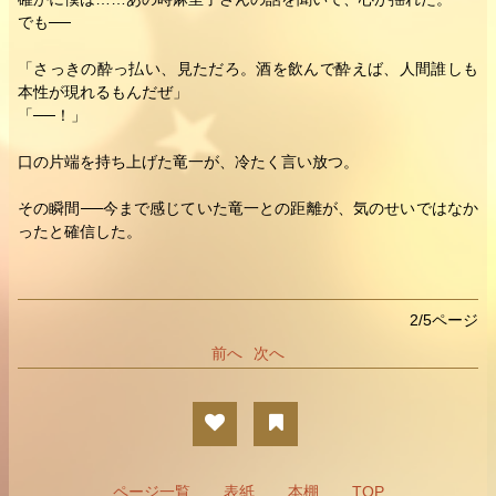
でも──
「さっきの酔っ払い、見ただろ。酒を飲んで酔えば、人間誰しも
本性が現れるもんだぜ」
「──！」
口の片端を持ち上げた竜一が、冷たく言い放つ。
その瞬間──今まで感じていた竜一との距離が、気のせいではなか
ったと確信した。
2/5ページ
前へ
次へ
ページ一覧
表紙
本棚
TOP