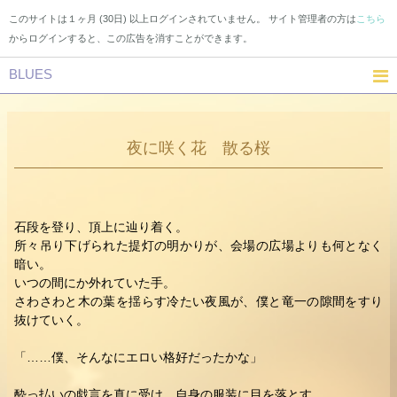
このサイトは１ヶ月 (30日) 以上ログインされていません。 サイト管理者の方は
こちら
からログインすると、この広告を消すことができます。
BLUES
夜に咲く花 散る桜
石段を登り、頂上に辿り着く。
所々吊り下げられた提灯の明かりが、会場の広場よりも何となく
暗い。
いつの間にか外れていた手。
さわさわと木の葉を揺らす冷たい夜風が、僕と竜一の隙間をすり
抜けていく。
「……僕、そんなにエロい格好だったかな」
酔っ払いの戯言を真に受け、自身の服装に目を落とす。