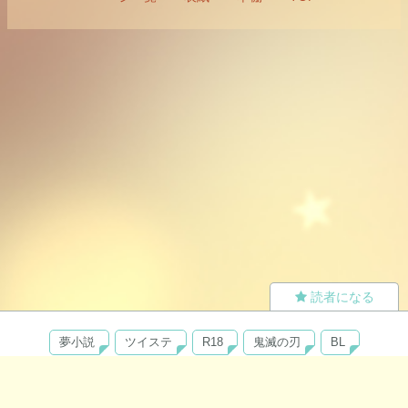
読者になる
夢小説
ツイステ
R18
鬼滅の刃
BL
ヒプノシスマイク
ヒロアカ
wrwrd
QuizKnock