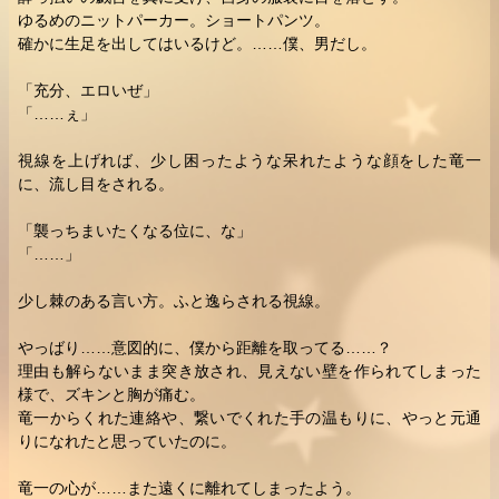
ゆるめのニットパーカー。ショートパンツ。
確かに生足を出してはいるけど。……僕、男だし。
「充分、エロいぜ」
「……ぇ」
視線を上げれば、少し困ったような呆れたような顔をした竜一
に、流し目をされる。
「襲っちまいたくなる位に、な」
「……」
少し棘のある言い方。ふと逸らされる視線。
やっばり……意図的に、僕から距離を取ってる……？
理由も解らないまま突き放され、見えない壁を作られてしまった
様で、ズキンと胸が痛む。
竜一からくれた連絡や、繋いでくれた手の温もりに、やっと元通
りになれたと思っていたのに。
竜一の心が……また遠くに離れてしまったよう。