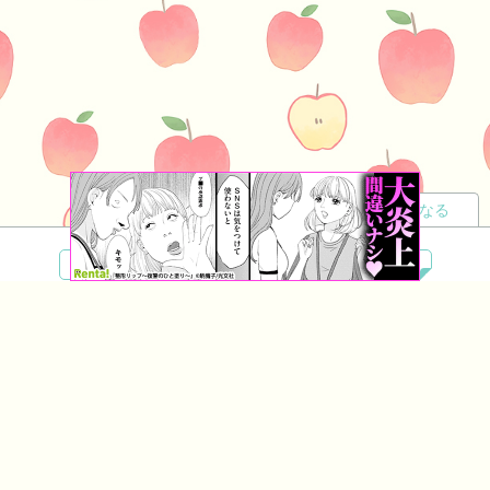
読者になる
夢小説
ツイステ
R18
鬼滅の刃
BL
ヒプノシスマイク
ヒロアカ
wrwrd
QuizKnock
無料ではじめる
ログイン
誰でもかんたんサイト作成
©
Copyright
Visualworks. All Rights Reserved.