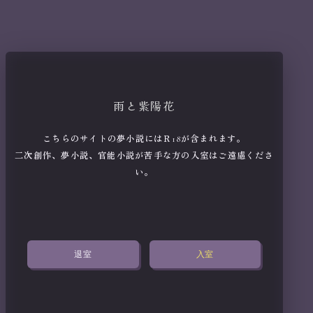
雨と紫陽花
こちらのサイトの夢小説にはＲ18が含まれます。
二次創作、夢小説、官能小説が苦手な方の入室はご遠慮くださ
い。
退室
入室