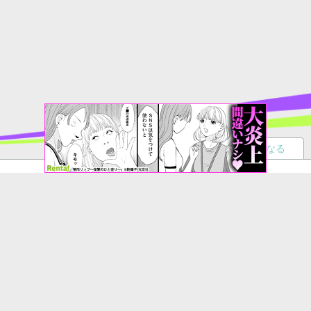
読者になる
夢小説
ツイステ
R18
鬼滅の刃
BL
ヒプノシスマイク
ヒロアカ
wrwrd
QuizKnock
無料ではじめる
ログイン
誰でもかんたんサイト作成
©
Copyright
Visualworks. All Rights Reserved.