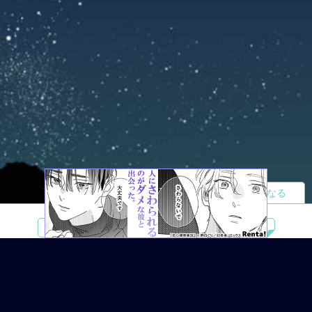
読者になる
夢小説
ツイステ
R18
鬼滅の刃
BL
ヒプノシスマイク
ヒロアカ
wrwrd
QuizKnock
無料ではじめる
ログイン
誰でもかんたんサイト作成