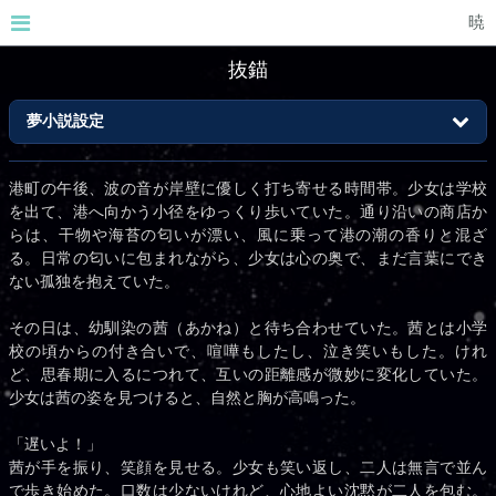
暁
抜錨
夢小説設定
港町の午後、波の音が岸壁に優しく打ち寄せる時間帯。少女は学校
を出て、港へ向かう小径をゆっくり歩いていた。通り沿いの商店か
らは、干物や海苔の匂いが漂い、風に乗って港の潮の香りと混ざ
る。日常の匂いに包まれながら、少女は心の奥で、まだ言葉にでき
ない孤独を抱えていた。
その日は、幼馴染の茜（あかね）と待ち合わせていた。茜とは小学
校の頃からの付き合いで、喧嘩もしたし、泣き笑いもした。けれ
ど、思春期に入るにつれて、互いの距離感が微妙に変化していた。
少女は茜の姿を見つけると、自然と胸が高鳴った。
「遅いよ！」
茜が手を振り、笑顔を見せる。少女も笑い返し、二人は無言で並ん
で歩き始めた。口数は少ないけれど、心地よい沈黙が二人を包む。