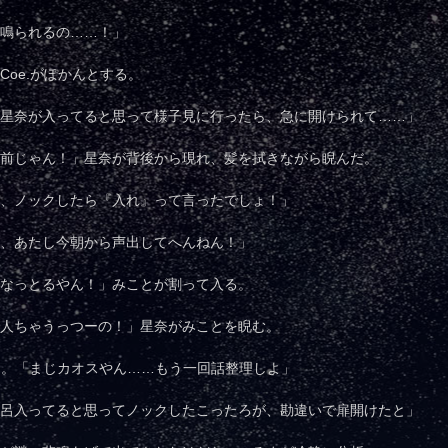
鳴られるの……！」
Coe.がぽかんとする。
星奈が入ってると思って様子見に行ったら、急に開けられて……」
前じゃん！」星奈が背後から現れ、髪を拭きながら睨んだ。
、ノックしたら『入れ』って言ったでしょ！」
、あたし今朝から声出してへんねん！」
なっとるやん！」みことが割って入る。
人ちゃうっつーの！」星奈がみことを睨む。
いた。「まじカオスやん……もう一回話整理しよ」
呂入ってると思ってノックしたこったろが、勘違いで扉開けたと」