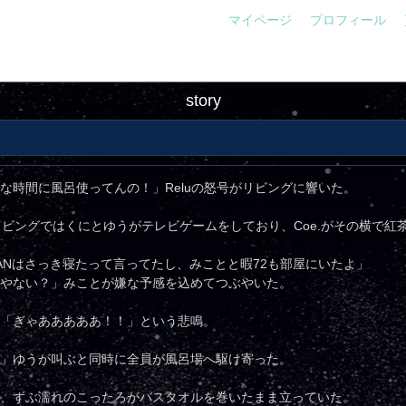
マイページ
プロフィール
story
な時間に風呂使ってんの！」Reluの怒号がリビングに響いた。
リビングではくにとゆうがテレビゲームをしており、Coe.がその横で紅
ANはさっき寝たって言ってたし、みことと暇72も部屋にいたよ」
やない？」みことが嫌な予感を込めてつぶやいた。
「ぎゃあああああ！！」という悲鳴。
」ゆうが叫ぶと同時に全員が風呂場へ駆け寄った。
、ずぶ濡れのこったろがバスタオルを巻いたまま立っていた。