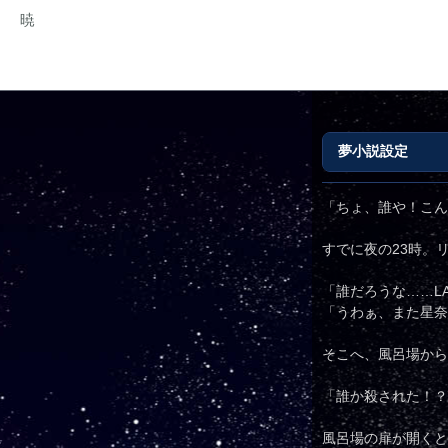
暁
夢小説設定
「ちょ、誰や！こん
すでに夜の23時。
「誰だろうな……L
「うわぁ、また星奈
そこへ、風呂場から
「誰か殺された！？
風呂場の扉が開くと