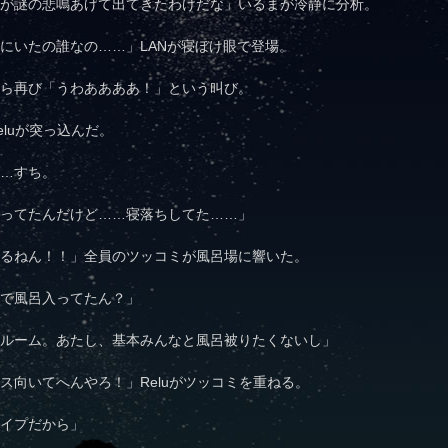
が謎の悲鳴あげて出てきたわけだな」いるまが冷静に分析。
にいたの誰なの……」LANが寝ぼけ眼で登場。
ら再び「うわああああ！」という叫び。
luが突っ込んだ。
…すち。
ってたんだけど……寝落ちしてた……」
るねん！！」全員のツッコミが風呂場に響いた。
で風呂入ってたん？」
ルーム。あたし、基本みんなと風呂被りたくないし」
ス向いてへんやろ！」Reluがツッコミを重ねる。
イプだから」