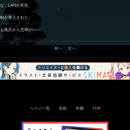
な」LANが苦笑。
制が導入された。
も風呂から悲鳴が——。
前へ
次へ
ページ一覧
表紙
本棚
TOP