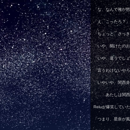
「な、なんで俺が怒
「え、こったろ？」
「ちょっと、さっき
「いや、開けたのお
「いや、違うでしょ
「言うわけないやろ
「いやいや、関西弁
「……あたしは関西
Reluが爆笑して
「つまり、星奈が風