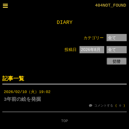
404NOT_FOUND
DIARY
カテゴリー
投稿日
切替
記事一覧
2026
02
10
（火）
19:02
3年前の絵を発掘
コメントする
(
0
)
TOP