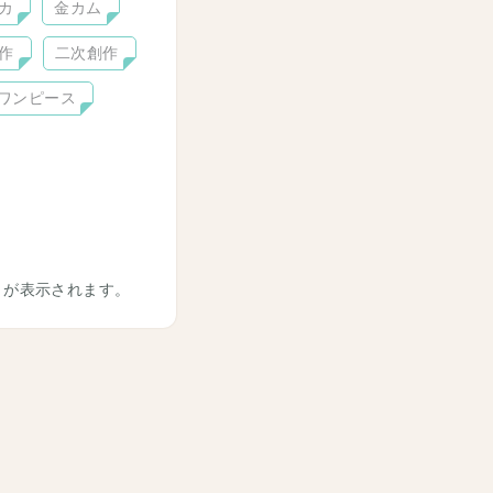
カ
金カム
作
二次創作
ワンピース
トが表示されます。