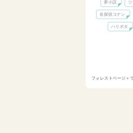
夢小説
ツ
名探偵コナン
ハリポタ
フォレストページ＋