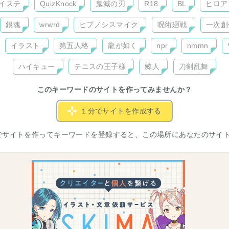
イステ
QuizKnock
鬼滅の刃
R18
BL
ヒロア
銀魂
wrwrd
ヒプノシスマイク
呪術廻戦
一次創
イラスト
第五人格
龍が如く
npr
nmmn
ハイキュー
テニスの王子様
鯨人
刀剣乱舞
このキーワードのサイトを作ってみませんか？
１分でサイトを作成する
でサイトを作ってキーワードを登録すると、この場所にあなたのサイ