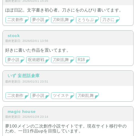
最終更新日: 2026/02/01 15:35
ほぼ日記。文字書き初心者。刀さにをのんびり書いてます。
二次創作
夢小説
刀剣乱舞
とうらぶ
刀さに
stock
最終更新日: 2026/02/01 13:56
好きに書いた作品を置いてます。
夢小説
呪術廻戦
刀剣乱舞
R18
いず 妄想話倉庫
最終更新日: 2026/01/31 23:51
二次創作
夢小説
ツイステ
刀剣乱舞
magic house
最終更新日: 2026/01/28 23:14
夢100メインの二次創作小説サイトです。現在サイト移行中の
ため、一日1作品upを目指しています。