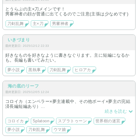
とうらぶの主×刀メインです！
男審神者の顔が普通に出てくるのでご注意(主張は少なめです)
刀剣乱舞
主×刀
男審神者
いきづまり
最終更新日: 2025/12/12 22:33
好きなものを好きなように書きなぐります。主に短編になるか
も。長編も書いてみたい。
夢小説
黒執事
刀剣乱舞
ヒロアカ
海の底のリーフ
最終更新日: 2025/12/05 12:24
コロイカ（エンペラー×夢主連載中、その他ボーイ×夢主の完結
済長編短編あり）
ウマ娘（オルフェーヴル×オリジナルウマ娘夢主のGL夢連載
続きを読む
中）
世界樹の迷宮シリーズ（フラヴィオ×名前固定オリ冒険者♀）
コロイカ
Splatoon
スプラトゥーン
世界樹の迷宮
Twitter及びpixivで掲載した刀剣乱舞の二次創作SSの再録も行っ
夢小説
刀剣乱舞
ウマ娘
ております。