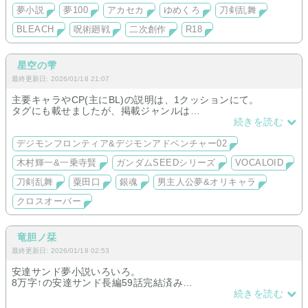
夢小説
夢100
アカセカ
ゆめくろ
刀剣乱舞
BLEACH
呪術廻戦
二次創作
R18
星空の雫
最終更新日: 2026/01/18 21:07
主要キャラやCP(主にBL)の説明は、1クッションにて。
タグにも載せましたが、掲載ジャンルは
続きを読む
デジモンフロンティア&デジモンアドベンチャー02
木村輝一&一乗寺賢＆オリキャラ(名前変換なし)
デジモンフロンティア&デジモンアドベンチャー02
木村輝一&一乗寺賢
ガンダムSEEDシリーズ
VOCALOID
名前変換有りの男主人公でガンダムSEEDシリーズはキラ＆カガ
リ
刀剣乱舞
粟田口
銀魂
男主人公夢&オリキャラ
クロスオーバーで上記と同じ男主人公で
クロスオーバー
刀剣乱舞×銀魂×ガンダムSEED×VOCALOID
興味関心・時間がある方は、是非。
竜胆ノ栞
最終更新日: 2026/01/18 02:53
安達サンド夢小説いろいろ。
8万字↑の安達サンド長編59話完結済み
政府職員、現パロ、女審神者など色々書いてます。鶴丸と髭切
続きを読む
の安達組に溢れてます…！