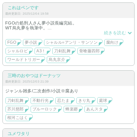
これはペンです
最終更新日: 2025/12/04 19:58
FGOの処刑人さん夢小説長編完結。
WT烏丸夢を執筆中。
短編、イラストも少々。ジャンル雑多に腐向けも有り。
続きを読む
FGO
夢小説
シャルル=アンリ・サンソン
腐向け
シャルロビ
A3！
刀剣乱舞
骨喰藤四郎
ワールドトリガー
烏丸京介
三時のおやつはドーナッツ
最終更新日: 2025/12/03 21:39
ジャンル雑多/二次創作/小説※腐あり
刀剣乱舞
不動行光
忍たま
きり丸
庭球
芥川慈郎
ブルーロック
蜂楽廻
あんスタ
桜河こはく
ユメワタリ