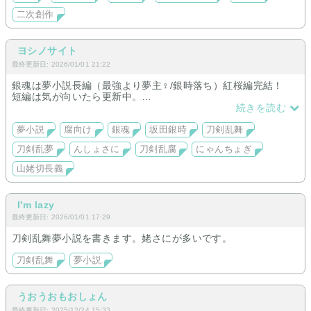
二次創作
ヨシノサイト
最終更新日: 2026/01/01 21:22
銀魂は夢小説長編（最強より夢主♀/銀時落ち）紅桜編完結！
短編は気が向いたら更新中。
刀剣乱舞は中編CP無し、廃棄された本丸に赴く話をそれぞれ更
続きを読む
新中。
他：んしょさに、not刀さに話、にゃんちょぎ
夢小説
腐向け
銀魂
坂田銀時
刀剣乱舞
刀剣乱夢
んしょさに
刀剣乱腐
にゃんちょぎ
山姥切長義
I'm lazy
最終更新日: 2026/01/01 17:29
刀剣乱舞夢小説を書きます。姥さにが多いです。
刀剣乱舞
夢小説
うおうおもおしょん
最終更新日: 2025/12/24 15:33