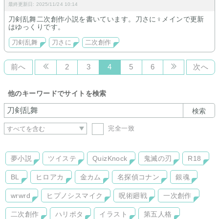
最終更新日: 2025/11/24 10:14
刀剣乱舞二次創作小説を書いています。刀さに♀メインで更新
はゆっくりです。
刀剣乱舞
刀さに
二次創作
前へ
2
3
4
5
6
次へ
他のキーワードでサイトを検索
検索
完全一致
夢小説
ツイステ
QuizKnock
鬼滅の刃
R18
BL
ヒロアカ
金カム
名探偵コナン
銀魂
wrwrd
ヒプノシスマイク
呪術廻戦
一次創作
二次創作
ハリポタ
イラスト
第五人格