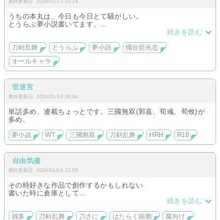
最終更新日: 2026/01/12 22:19
うちの本丸は、今日も今日とて騒がしい。
とうらぶ夢小説書いてます。
一応燭さに♀ですがギャグばかりのオールキャラです。
続きを読む
若干のシリアスと多数のシリアルを含みます。
基本的に自己満置き場。
刀剣乱舞
とうらぶ
夢小説
燭台切光忠
オールキャラ
世迷言
最終更新日: 2026/01/10 00:04
単話多め、連載ちょっとです。三國無双(郭嘉、荀彧、荀攸)が
多め。
夢小説
WT
三國無双
刀剣乱舞
HRH
R18
自由気儘
最終更新日: 2026/01/08 22:55
その時好きな作品で創作するかもしれない
書いた時に倉庫として
支部からの逆輸入有
続きを読む
雑多
刀剣乱舞
刀さに
はたらく細胞
腐向け