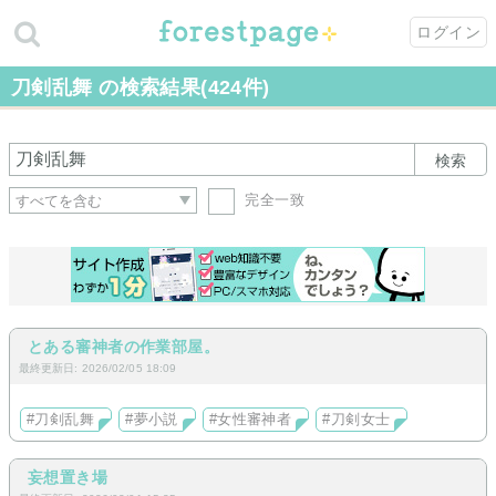
ログイン
刀剣乱舞 の検索結果(424件)
検索
完全一致
とある審神者の作業部屋。
最終更新日: 2026/02/05 18:09
#刀剣乱舞
#夢小説
#女性審神者
#刀剣女士
妄想置き場