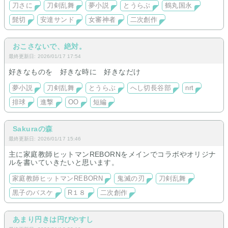
刀さに
刀剣乱舞
夢小説
とうらぶ
鶴丸国永
独りの少女と白い神様二人の物語長編まったり執筆中
髭切
安達サンド
女審神者
二次創作
とうらぶホラー現在更新中
おこさないで、絶対。
最終更新日: 2026/01/17 17:54
好きなものを 好きな時に 好きなだけ
夢小説
刀剣乱舞
とうらぶ
へし切長谷部
nrt
排球
進撃
OO
短編
Sakuraの森
最終更新日: 2026/01/17 15:46
主に家庭教師ヒットマンREBORNをメインでコラボやオリジナ
ルを書いていきたいと思います。
家庭教師ヒットマンREBORN
鬼滅の刃
刀剣乱舞
黒子のバスケ
R１８
二次創作
あまり円きは円びやすし