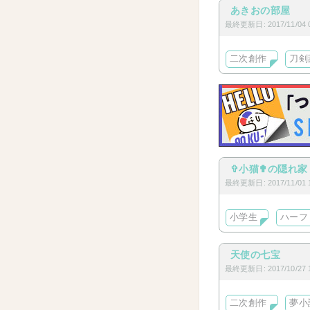
あきおの部屋
最終更新日: 2017/11/04 0
二次創作
刀剣
✞小猫✟の隠れ家
最終更新日: 2017/11/01 1
小学生
ハーフ
天使の七宝
最終更新日: 2017/10/27 1
二次創作
夢小