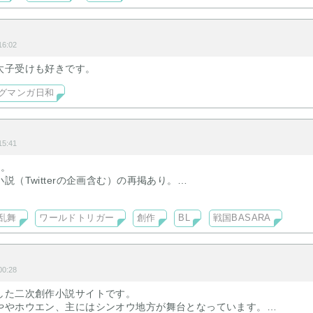
6:02
太子受けも好きです。
グマンガ日和
5:41
心。
説（Twitterの企画含む）の再掲あり。
も掲載予定
乱舞
ワールドトリガー
創作
BL
戦国BASARA
0:28
した二次創作小説サイトです。
ややホウエン、主にはシンオウ地方が舞台となっています。