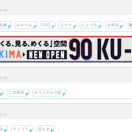
4:34
乱舞
みかつる
FGO
エヴァ
にょつる
女体化
6:44
二次創作
オリジナル小説
5:31
説
テニプリ
忍たま