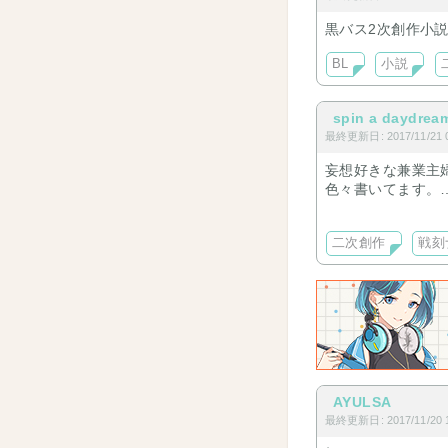
黒バス2次創作小
BL
小説
spin a daydrea
最終更新日: 2017/11/21 0
妄想好きな兼業主
色々書いてます。
文章力なくてすみ
二次創作
戦刻
AYULSA
最終更新日: 2017/11/20 1