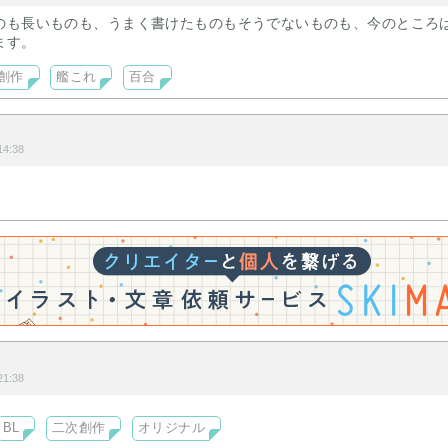
のも長いものも、うまく書けたものもそうでないものも、今のところ
ます。
創作
艦これ
百合
4:38
1:38
BL
二次創作
オリジナル