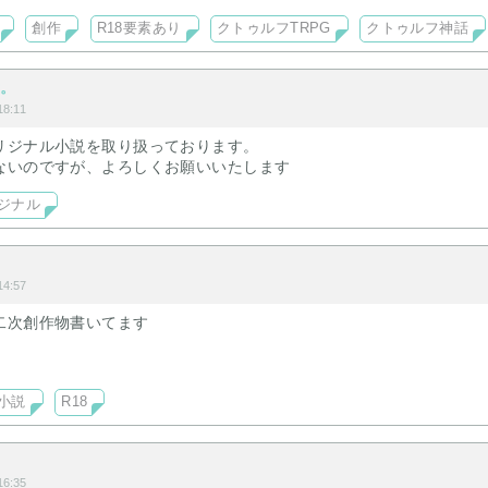
創作
R18要素あり
クトゥルフTRPG
クトゥルフ神話
所。
8:11
リジナル小説を取り扱っております。
ないのですが、よろしくお願いいたします
ジナル
ト
4:57
二次創作物書いてます
小説
R18
6:35