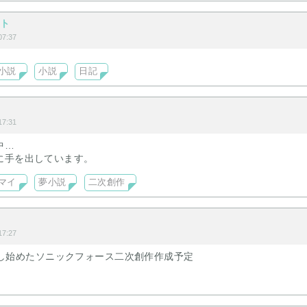
イト
7:37
小説
小説
日記
7:31
中…
に手を出しています。
マイ
夢小説
二次創作
7:27
成開始し始めたソニックフォース二次創作作成予定