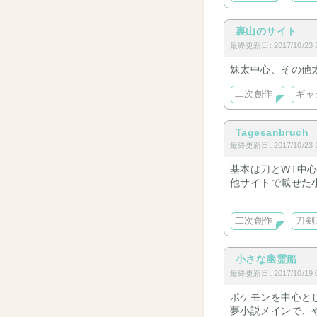
裏山のサイト
最終更新日: 2017/10/23 1
妹太中心、その他
二次創作
ギャ
Tagesanbruch
最終更新日: 2017/10/23 1
基本は刀とWT中
他サイトで載せた小
腐表現のある小説
二次創作
刀剣
※サイト準備中※
小さな幽霊船
最終更新日: 2017/10/19 0
ポケモンを中心と
夢小説メインで、