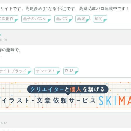
説サイトです。高尾多め(になる予定)です。高緑花屋パロ連載中です！
二次創作
黒子のバスケ
黒バス
高尾
緑間
m
1:29
婦の趣味で、
ません（笑）
ナイトブラッド
オンエア！
R-18
6:12