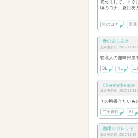
初めまして、すぐ
暁のヨナ、夏目友人
夢絵は夢主がいる
フォレストへはサ
暁のヨナ
夏目
宜しくお願いしま
青のあしあと
最終更新日: 2017/11/18 2
管理人の趣味部屋
BL
NL
二
Cinematheque
最終更新日: 2017/11/18 2
その時書きたいも
二次創作
BL
珈琲シガレット
最終更新日: 2017/11/18 1