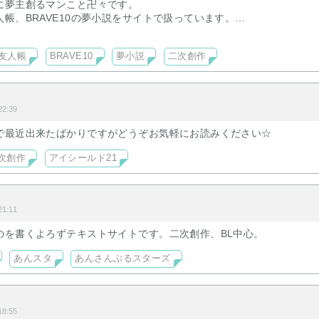
に夢主創るマンこと卍々です。
帳、BRAVE10の夢小説をサイトで扱っています。
ジャンル全般、最近はナンバカがよく動きます。
イトの文章を一部転載しつつ、使い慣れていけば移動してみようかと
友人帳
BRAVE10
夢小説
二次創作
す。
2:39
で最近出来たばかりですがどうぞお気軽にお読みください☆
次創作
アイシールド21
1:11
のを書くよろずテキストサイトです。二次創作、BL中心。
あんスタ
あんさんぶるスターズ
8:55