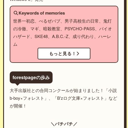
Keywords of memories
世界一初恋、べるぜバブ、男子高校生の日常、鬼灯
の冷徹、マギ、暗殺教室、PSYCHO-PASS、バイオ
ハザード、SKE48、A.B.C.-Z、成り代わり、ハーレ
ム
もっと見る！
forestpageの歩み
大手出版社との合同コンクールが始まりました！「小説
b-boy×フォレスト」、「B'zログ文庫×フォレスト」など
が開催！
＼パチパチ／