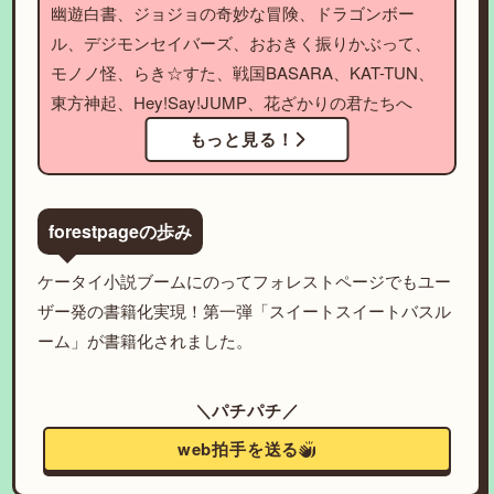
幽遊白書、ジョジョの奇妙な冒険、ドラゴンボー
ル、デジモンセイバーズ、おおきく振りかぶって、
モノノ怪、らき☆すた、戦国BASARA、KAT-TUN、
東方神起、Hey!Say!JUMP、花ざかりの君たちへ
もっと見る！
forestpageの歩み
ケータイ小説ブームにのってフォレストページでもユー
ザー発の書籍化実現！第一弾「スイートスイートバスル
ーム」が書籍化されました。
＼パチパチ／
web拍手を送る