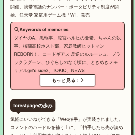
開催、携帯電話のナンバー・ポータビリティ制度が開
始、任天堂 家庭用ゲーム機「Wii」発売
Keywords of memories
ダイヤのA、黒執事、涼宮ハルヒの憂鬱、ちゃんの執
事、桜蘭高校ホスト部、家庭教師ヒットマン
REBORN！、コードギアス 反逆のルルーシュ、ブラ
ックラグーン、ひぐらしのなく頃に、ときめきメモ
リアルgirl's side2、TOKIO、NEWS
もっと見る！
forestpageの歩み
気軽にいいねができる「Web拍手」が実装されました。
コメントのハードルを補う上に、「拍手したら先が読め