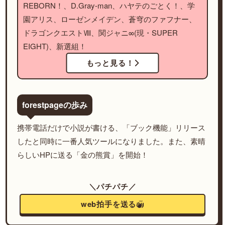
REBORN！、D.Gray-man、ハヤテのごとく！、学
園アリス、ローゼンメイデン、蒼穹のファフナー、
ドラゴンクエストⅧ、関ジャニ∞(現・SUPER
EIGHT)、新選組！
もっと見る！
forestpageの歩み
携帯電話だけで小説が書ける、「ブック機能」リリース
したと同時に一番人気ツールになりました。また、素晴
らしいHPに送る「金の熊賞」を開始！
＼パチパチ／
web拍手を送る