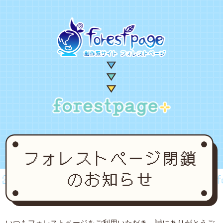
002~2024
forestpage forever...2002~2024
for
いつもフォレストページをご利用いただき、誠にありがとうご