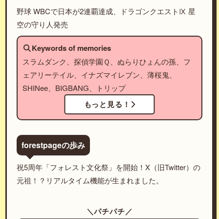
野球 WBCで日本が2連覇達成、ドラゴンクエストⅨ 星
空の守り人発売
Keywords of memories
スラムダンク、探偵学園Ｑ、ぬらりひょんの孫、フ
ェアリーテイル、イナズマイレブン、薄桜鬼、
SHINee、BIGBANG、トリップ
もっと見る！
forestpageの歩み
祝5周年「フォレスト文化祭」を開始！X（旧Twitter）の
元祖！？リアルタイム機能が生まれました。
＼パチパチ／