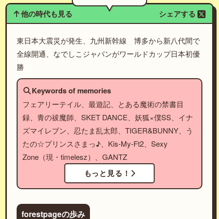
他の時代も見る
シェアする
東日本大震災が発生、九州新幹線 博多から新八代間で
全線開通、なでしこジャパンがワールドカップ日本初優
勝
Keywords of memories
フェアリーテイル、最遊記、とある魔術の禁書目
録、青の祓魔師、SKET DANCE、妖狐×僕SS、イナ
ズマイレブン、忍たま乱太郎、TIGER&BUNNY、う
たの☆プリンスさまっ♪、Kis-My-Ft2、Sexy
Zone（現・timelesz）、GANTZ
もっと見る！
forestpageの歩み