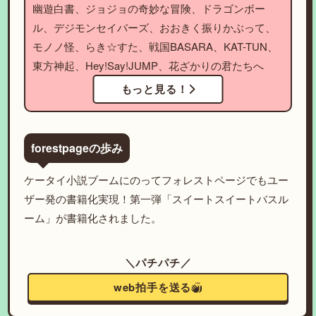
幽遊白書、ジョジョの奇妙な冒険、ドラゴンボー
ル、デジモンセイバーズ、おおきく振りかぶって、
モノノ怪、らき☆すた、戦国BASARA、KAT-TUN、
東方神起、Hey!Say!JUMP、花ざかりの君たちへ
もっと見る！
forestpageの歩み
ケータイ小説ブームにのってフォレストページでもユー
ザー発の書籍化実現！第一弾「スイートスイートバスル
ーム」が書籍化されました。
＼パチパチ／
web拍手を送る