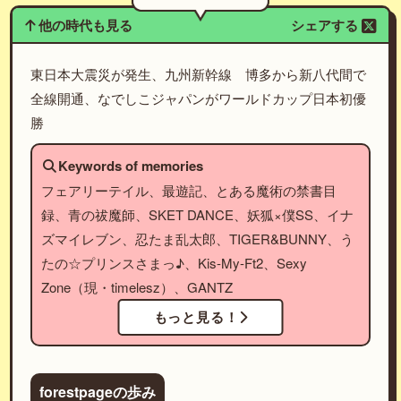
他の時代も見る
シェアする
東日本大震災が発生、九州新幹線 博多から新八代間で
全線開通、なでしこジャパンがワールドカップ日本初優
勝
Keywords of memories
フェアリーテイル、最遊記、とある魔術の禁書目
録、青の祓魔師、SKET DANCE、妖狐×僕SS、イナ
ズマイレブン、忍たま乱太郎、TIGER&BUNNY、う
たの☆プリンスさまっ♪、Kis-My-Ft2、Sexy
Zone（現・timelesz）、GANTZ
もっと見る！
forestpageの歩み