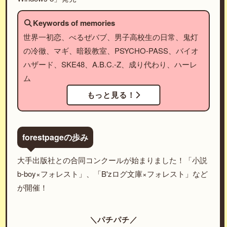
Keywords of memories
世界一初恋、べるぜバブ、男子高校生の日常、鬼灯
の冷徹、マギ、暗殺教室、PSYCHO-PASS、バイオ
ハザード、SKE48、A.B.C.-Z、成り代わり、ハーレ
ム
もっと見る！
forestpageの歩み
大手出版社との合同コンクールが始まりました！「小説
b-boy×フォレスト」、「B'zログ文庫×フォレスト」など
が開催！
＼パチパチ／