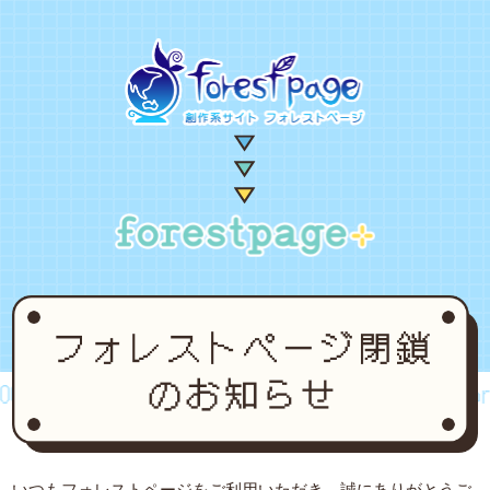
2~2024
forestpage forever...2002~2024
fore
いつもフォレストページをご利用いただき、誠にありがとうご