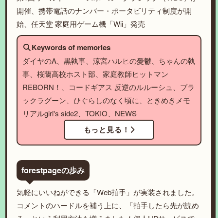
開催、携帯電話のナンバー・ポータビリティ制度が開
始、任天堂 家庭用ゲーム機「Wii」発売
Keywords of memories
ダイヤのA、黒執事、涼宮ハルヒの憂鬱、ちゃんの執
事、桜蘭高校ホスト部、家庭教師ヒットマン
REBORN！、コードギアス 反逆のルルーシュ、ブラ
ックラグーン、ひぐらしのなく頃に、ときめきメモ
リアルgirl's side2、TOKIO、NEWS
もっと見る！
forestpageの歩み
気軽にいいねができる「Web拍手」が実装されました。
コメントのハードルを補う上に、「拍手したら先が読め