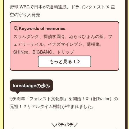
野球 WBCで日本が2連覇達成、ドラゴンクエストⅨ 星
空の守り人発売
Keywords of memories
スラムダンク、探偵学園Ｑ、ぬらりひょんの孫、フ
ェアリーテイル、イナズマイレブン、薄桜鬼、
SHINee、BIGBANG、トリップ
もっと見る！
forestpageの歩み
祝5周年「フォレスト文化祭」を開始！X（旧Twitter）の
元祖！？リアルタイム機能が生まれました。
＼パチパチ／