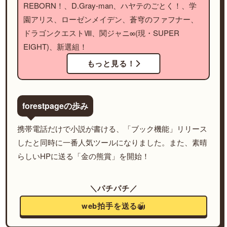
REBORN！、D.Gray-man、ハヤテのごとく！、学
園アリス、ローゼンメイデン、蒼穹のファフナー、
ドラゴンクエストⅧ、関ジャニ∞(現・SUPER
EIGHT)、新選組！
もっと見る！
forestpageの歩み
携帯電話だけで小説が書ける、「ブック機能」リリース
したと同時に一番人気ツールになりました。また、素晴
らしいHPに送る「金の熊賞」を開始！
＼パチパチ／
web拍手を送る