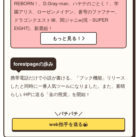
REBORN！、D.Gray-man、ハヤテのごとく！、学
園アリス、ローゼンメイデン、蒼穹のファフナー、
ドラゴンクエストⅧ、関ジャニ∞(現・SUPER
EIGHT)、新選組！
もっと見る！
forestpageの歩み
携帯電話だけで小説が書ける、「ブック機能」リリース
したと同時に一番人気ツールになりました。また、素晴
らしいHPに送る「金の熊賞」を開始！
＼パチパチ／
web拍手を送る