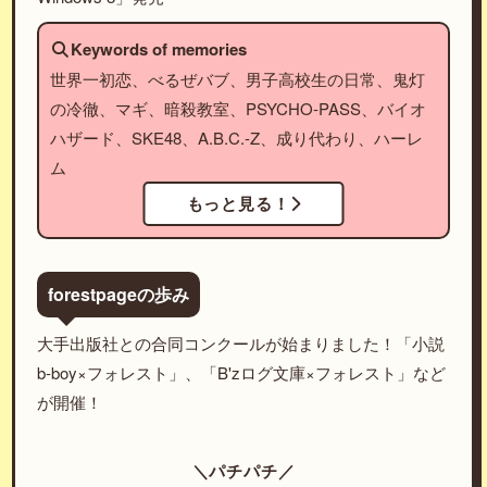
Keywords of memories
世界一初恋、べるぜバブ、男子高校生の日常、鬼灯
の冷徹、マギ、暗殺教室、PSYCHO-PASS、バイオ
ハザード、SKE48、A.B.C.-Z、成り代わり、ハーレ
ム
もっと見る！
forestpageの歩み
大手出版社との合同コンクールが始まりました！「小説
b-boy×フォレスト」、「B'zログ文庫×フォレスト」など
が開催！
＼パチパチ／