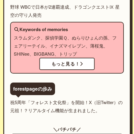
野球 WBCで日本が2連覇達成、ドラゴンクエストⅨ 星
空の守り人発売
Keywords of memories
スラムダンク、探偵学園Ｑ、ぬらりひょんの孫、フ
ェアリーテイル、イナズマイレブン、薄桜鬼、
SHINee、BIGBANG、トリップ
もっと見る！
forestpageの歩み
祝5周年「フォレスト文化祭」を開始！X（旧Twitter）の
元祖！？リアルタイム機能が生まれました。
＼パチパチ／