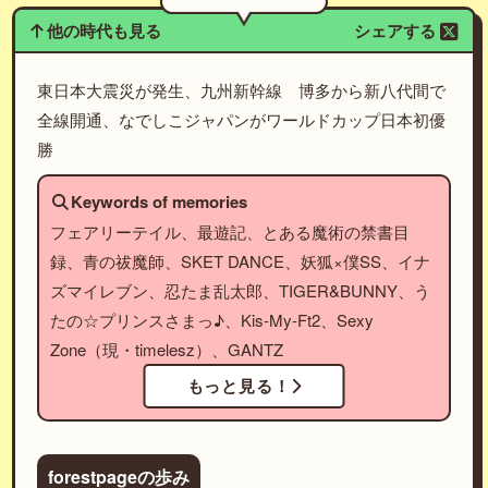
他の時代も見る
シェアする
東日本大震災が発生、九州新幹線 博多から新八代間で
全線開通、なでしこジャパンがワールドカップ日本初優
勝
Keywords of memories
フェアリーテイル、最遊記、とある魔術の禁書目
録、青の祓魔師、SKET DANCE、妖狐×僕SS、イナ
ズマイレブン、忍たま乱太郎、TIGER&BUNNY、う
たの☆プリンスさまっ♪、Kis-My-Ft2、Sexy
Zone（現・timelesz）、GANTZ
もっと見る！
forestpageの歩み