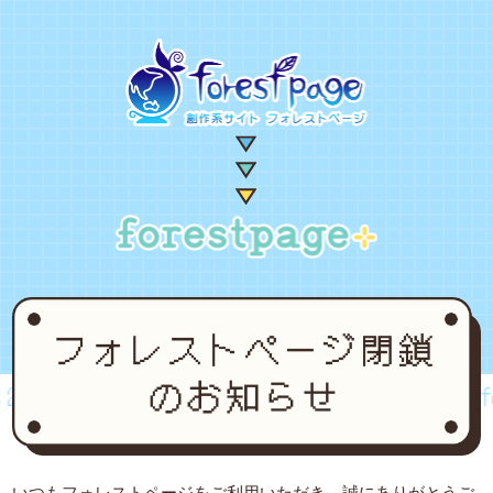
002~2024
forestpage forever...2002~2024
for
いつもフォレストページをご利用いただき、誠にありがとうご