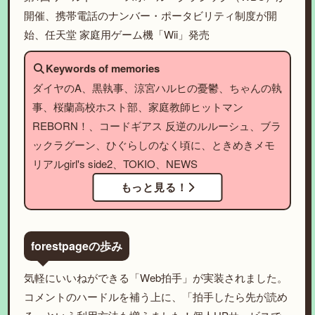
開催、携帯電話のナンバー・ポータビリティ制度が開
始、任天堂 家庭用ゲーム機「Wii」発売
Keywords of memories
ダイヤのA、黒執事、涼宮ハルヒの憂鬱、ちゃんの執
事、桜蘭高校ホスト部、家庭教師ヒットマン
REBORN！、コードギアス 反逆のルルーシュ、ブラ
ックラグーン、ひぐらしのなく頃に、ときめきメモ
リアルgirl's side2、TOKIO、NEWS
もっと見る！
forestpageの歩み
気軽にいいねができる「Web拍手」が実装されました。
コメントのハードルを補う上に、「拍手したら先が読め