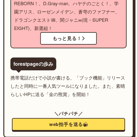
REBORN！、D.Gray-man、ハヤテのごとく！、学
園アリス、ローゼンメイデン、蒼穹のファフナー、
ドラゴンクエストⅧ、関ジャニ∞(現・SUPER
EIGHT)、新選組！
もっと見る！
forestpageの歩み
携帯電話だけで小説が書ける、「ブック機能」リリース
したと同時に一番人気ツールになりました。また、素晴
らしいHPに送る「金の熊賞」を開始！
＼パチパチ／
web拍手を送る