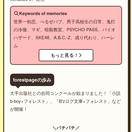
Keywords of memories
世界一初恋、べるぜバブ、男子高校生の日常、鬼灯
の冷徹、マギ、暗殺教室、PSYCHO-PASS、バイオ
ハザード、SKE48、A.B.C.-Z、成り代わり、ハーレ
ム
もっと見る！
forestpageの歩み
大手出版社との合同コンクールが始まりました！「小説
b-boy×フォレスト」、「B'zログ文庫×フォレスト」など
が開催！
＼パチパチ／