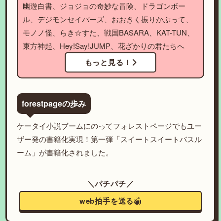
幽遊白書、ジョジョの奇妙な冒険、ドラゴンボー
ル、デジモンセイバーズ、おおきく振りかぶって、
モノノ怪、らき☆すた、戦国BASARA、KAT-TUN、
東方神起、Hey!Say!JUMP、花ざかりの君たちへ
もっと見る！
forestpageの歩み
ケータイ小説ブームにのってフォレストページでもユー
ザー発の書籍化実現！第一弾「スイートスイートバスル
ーム」が書籍化されました。
＼パチパチ／
web拍手を送る