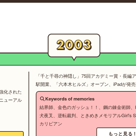
「千と千尋の神隠し」75回アカデミー賞・長編
駅開業、「六本木ヒルズ」オープン、iPadが発売
強化された
Keywords of memories
ニューアル
結界師、金色のガッシュ！！、鋼の錬金術師、HU
犬夜叉、逆転裁判、ときめきメモリアルGirl's S
カリビアン
もっと見る