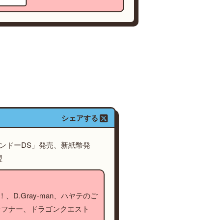
シェアする
テンドーDS」発売、新紙幣発
盟
、D.Gray-man、ハヤテのご
ァフナー、ドラゴンクエスト