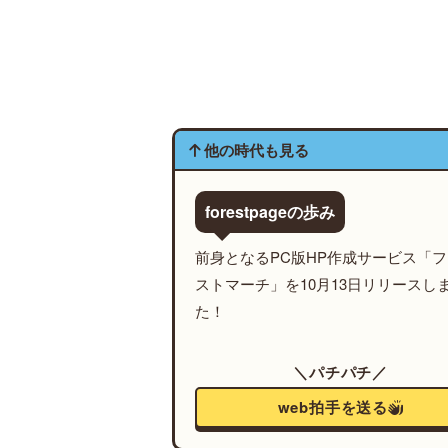
他の時代も見る
forestpageの歩み
前身となるPC版HP作成サービス「
ストマーチ」を10月13日リリースし
た！
＼パチパチ／
web拍手を送る