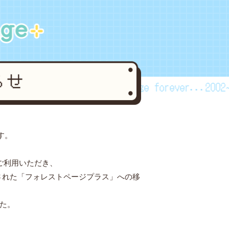
ever...2002~2024
forestpage forever...2002~2
す。
ご利用いただき、
された「フォレストページプラス」への移
した。
。