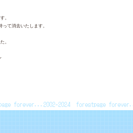
、
ます。
持って消去いたします。
した。
／
stpage forever...2002~2024
forestpage foreve