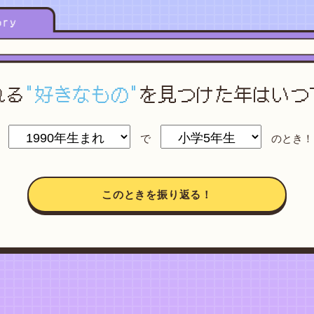
れる
"好きなもの"
を
見つけた年はいつ
で
のとき！
このときを振り返る！