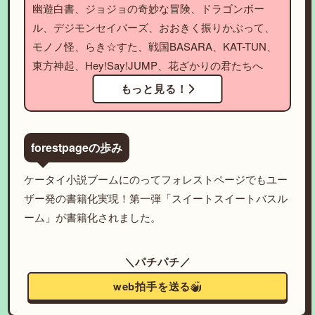
幽遊白書、ジョジョの奇妙な冒険、ドラゴンボー
ル、デジモンセイバーズ、おおきく振りかぶって、
モノノ怪、らき☆すた、戦国BASARA、KAT-TUN、
東方神起、Hey!Say!JUMP、花ざかりの君たちへ
もっと見る！
forestpageの歩み
ケータイ小説ブームにのってフォレストページでもユー
ザー発の書籍化実現！第一弾「スイートスイートバスル
ーム」が書籍化されました。
＼パチパチ／
web拍手を送る