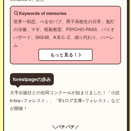
Keywords of memories
世界一初恋、べるぜバブ、男子高校生の日常、鬼灯
の冷徹、マギ、暗殺教室、PSYCHO-PASS、バイオ
ハザード、SKE48、A.B.C.-Z、成り代わり、ハーレ
ム
もっと見る！
forestpageの歩み
大手出版社との合同コンクールが始まりました！「小説
b-boy×フォレスト」、「B'zログ文庫×フォレスト」など
が開催！
＼パチパチ／