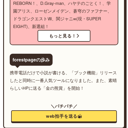
REBORN！、D.Gray-man、ハヤテのごとく！、学
園アリス、ローゼンメイデン、蒼穹のファフナー、
ドラゴンクエストⅧ、関ジャニ∞(現・SUPER
EIGHT)、新選組！
もっと見る！
forestpageの歩み
携帯電話だけで小説が書ける、「ブック機能」リリース
したと同時に一番人気ツールになりました。また、素晴
らしいHPに送る「金の熊賞」を開始！
＼パチパチ／
web拍手を送る