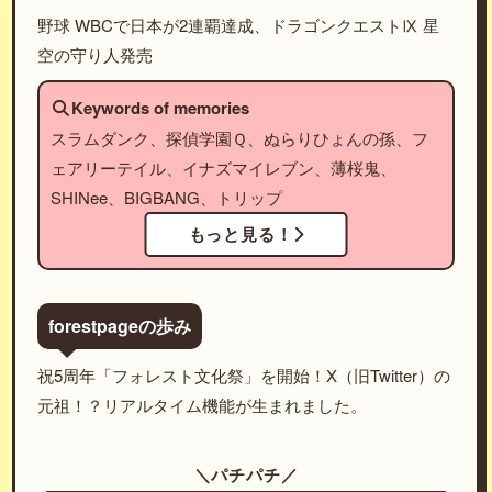
野球 WBCで日本が2連覇達成、ドラゴンクエストⅨ 星
空の守り人発売
Keywords of memories
スラムダンク、探偵学園Ｑ、ぬらりひょんの孫、フ
ェアリーテイル、イナズマイレブン、薄桜鬼、
SHINee、BIGBANG、トリップ
もっと見る！
forestpageの歩み
祝5周年「フォレスト文化祭」を開始！X（旧Twitter）の
元祖！？リアルタイム機能が生まれました。
＼パチパチ／