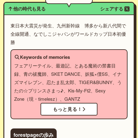
他の時代も見る
シェアする
東日本大震災が発生、九州新幹線 博多から新八代間で
全線開通、なでしこジャパンがワールドカップ日本初優
勝
Keywords of memories
フェアリーテイル、最遊記、とある魔術の禁書目
録、青の祓魔師、SKET DANCE、妖狐×僕SS、イナ
ズマイレブン、忍たま乱太郎、TIGER&BUNNY、う
たの☆プリンスさまっ♪、Kis-My-Ft2、Sexy
Zone（現・timelesz）、GANTZ
もっと見る！
forestpageの歩み