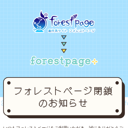
002~2024
forestpage forever...2002~2024
for
いつもフォレストページをご利用いただき、誠にありがとうご