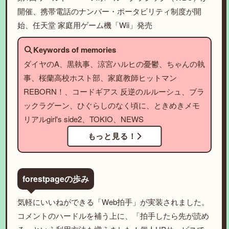
開催、携帯電話のナンバー・ポータビリティ制度が開
始、任天堂 家庭用ゲーム機「Wii」発売
Keywords of memories
ダイヤのA、黒執事、涼宮ハルヒの憂鬱、ちゃんの執
事、桜蘭高校ホスト部、家庭教師ヒットマン
REBORN！、コードギアス 反逆のルルーシュ、ブラ
ックラグーン、ひぐらしのなく頃に、ときめきメモ
リアルgirl's side2、TOKIO、NEWS
もっと見る！
forestpageの歩み
気軽にいいねができる「Web拍手」が実装されました。
コメントのハードルを補う上に、「拍手したら先が読め