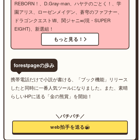
REBORN！、D.Gray-man、ハヤテのごとく！、学
園アリス、ローゼンメイデン、蒼穹のファフナー、
ドラゴンクエストⅧ、関ジャニ∞(現・SUPER
EIGHT)、新選組！
もっと見る！
forestpageの歩み
携帯電話だけで小説が書ける、「ブック機能」リリース
したと同時に一番人気ツールになりました。また、素晴
らしいHPに送る「金の熊賞」を開始！
＼パチパチ／
web拍手を送る