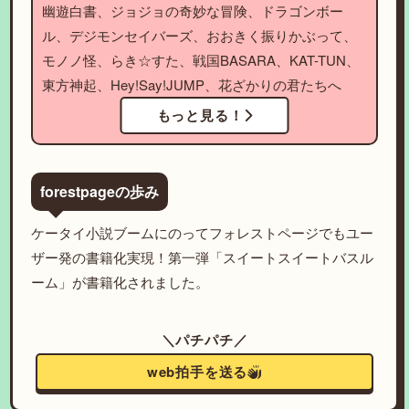
幽遊白書、ジョジョの奇妙な冒険、ドラゴンボー
ル、デジモンセイバーズ、おおきく振りかぶって、
モノノ怪、らき☆すた、戦国BASARA、KAT-TUN、
東方神起、Hey!Say!JUMP、花ざかりの君たちへ
もっと見る！
forestpageの歩み
ケータイ小説ブームにのってフォレストページでもユー
ザー発の書籍化実現！第一弾「スイートスイートバスル
ーム」が書籍化されました。
＼パチパチ／
web拍手を送る