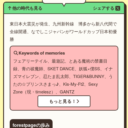
他の時代も見る
シェアする
東日本大震災が発生、九州新幹線 博多から新八代間で
全線開通、なでしこジャパンがワールドカップ日本初優
勝
Keywords of memories
フェアリーテイル、最遊記、とある魔術の禁書目
録、青の祓魔師、SKET DANCE、妖狐×僕SS、イナ
ズマイレブン、忍たま乱太郎、TIGER&BUNNY、う
たの☆プリンスさまっ♪、Kis-My-Ft2、Sexy
Zone（現・timelesz）、GANTZ
もっと見る！
forestpageの歩み