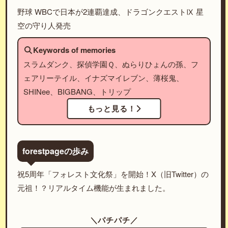
野球 WBCで日本が2連覇達成、ドラゴンクエストⅨ 星
空の守り人発売
Keywords of memories
スラムダンク、探偵学園Ｑ、ぬらりひょんの孫、フ
ェアリーテイル、イナズマイレブン、薄桜鬼、
SHINee、BIGBANG、トリップ
もっと見る！
forestpageの歩み
祝5周年「フォレスト文化祭」を開始！X（旧Twitter）の
元祖！？リアルタイム機能が生まれました。
＼パチパチ／