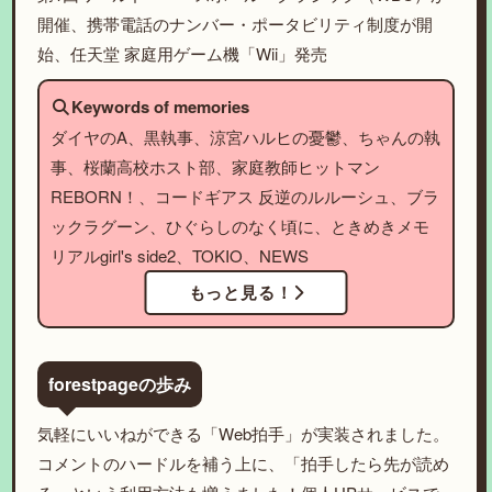
開催、携帯電話のナンバー・ポータビリティ制度が開
始、任天堂 家庭用ゲーム機「Wii」発売
Keywords of memories
ダイヤのA、黒執事、涼宮ハルヒの憂鬱、ちゃんの執
事、桜蘭高校ホスト部、家庭教師ヒットマン
REBORN！、コードギアス 反逆のルルーシュ、ブラ
ックラグーン、ひぐらしのなく頃に、ときめきメモ
リアルgirl's side2、TOKIO、NEWS
もっと見る！
forestpageの歩み
気軽にいいねができる「Web拍手」が実装されました。
コメントのハードルを補う上に、「拍手したら先が読め