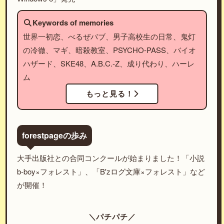
Keywords of memories
世界一初恋、べるぜバブ、男子高校生の日常、鬼灯
の冷徹、マギ、暗殺教室、PSYCHO-PASS、バイオ
ハザード、SKE48、A.B.C.-Z、成り代わり、ハーレ
ム
もっと見る！
forestpageの歩み
大手出版社との合同コンクールが始まりました！「小説
b-boy×フォレスト」、「B'zログ文庫×フォレスト」など
が開催！
＼パチパチ／