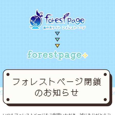
02~2024
forestpage forever...2002~2024
fore
いつもフォレストページをご利用いただき、誠にありがとうご