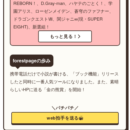
REBORN！、D.Gray-man、ハヤテのごとく！、学
園アリス、ローゼンメイデン、蒼穹のファフナー、
ドラゴンクエストⅧ、関ジャニ∞(現・SUPER
EIGHT)、新選組！
もっと見る！
forestpageの歩み
携帯電話だけで小説が書ける、「ブック機能」リリース
したと同時に一番人気ツールになりました。また、素晴
らしいHPに送る「金の熊賞」を開始！
＼パチパチ／
web拍手を送る