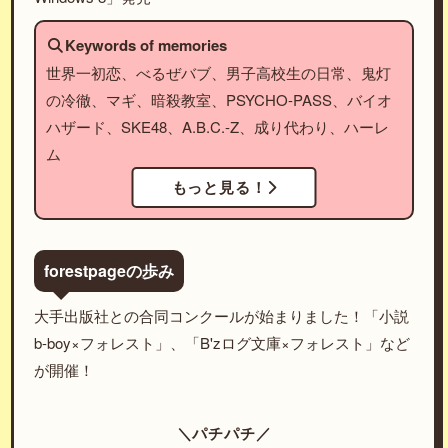
Keywords of memories
世界一初恋、べるぜバブ、男子高校生の日常、鬼灯
の冷徹、マギ、暗殺教室、PSYCHO-PASS、バイオ
ハザード、SKE48、A.B.C.-Z、成り代わり、ハーレ
ム
もっと見る！
forestpageの歩み
大手出版社との合同コンクールが始まりました！「小説
b-boy×フォレスト」、「B'zログ文庫×フォレスト」など
が開催！
＼パチパチ／