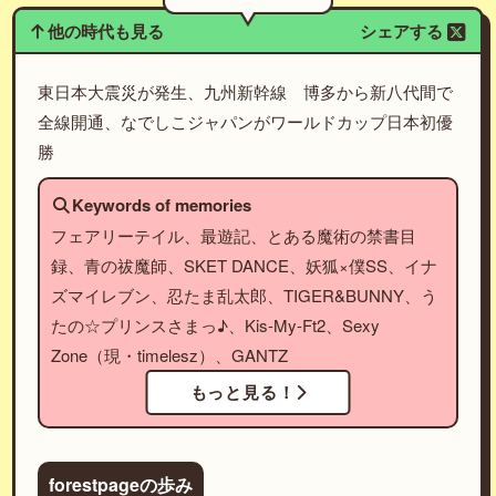
他の時代も見る
シェアする
東日本大震災が発生、九州新幹線 博多から新八代間で
全線開通、なでしこジャパンがワールドカップ日本初優
勝
Keywords of memories
フェアリーテイル、最遊記、とある魔術の禁書目
録、青の祓魔師、SKET DANCE、妖狐×僕SS、イナ
ズマイレブン、忍たま乱太郎、TIGER&BUNNY、う
たの☆プリンスさまっ♪、Kis-My-Ft2、Sexy
Zone（現・timelesz）、GANTZ
もっと見る！
forestpageの歩み