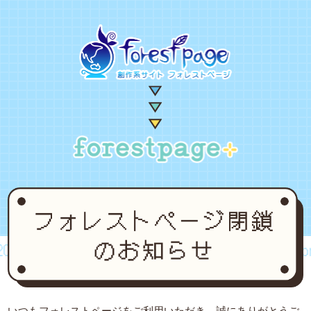
02~2024
forestpage forever...2002~2024
fore
いつもフォレストページをご利用いただき、誠にありがとうご