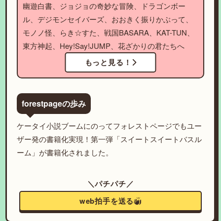
幽遊白書、ジョジョの奇妙な冒険、ドラゴンボー
ル、デジモンセイバーズ、おおきく振りかぶって、
モノノ怪、らき☆すた、戦国BASARA、KAT-TUN、
東方神起、Hey!Say!JUMP、花ざかりの君たちへ
もっと見る！
forestpageの歩み
ケータイ小説ブームにのってフォレストページでもユー
ザー発の書籍化実現！第一弾「スイートスイートバスル
ーム」が書籍化されました。
＼パチパチ／
web拍手を送る