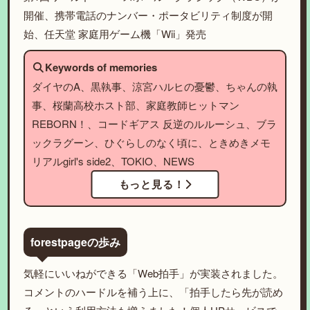
開催、携帯電話のナンバー・ポータビリティ制度が開
始、任天堂 家庭用ゲーム機「Wii」発売
Keywords of memories
ダイヤのA、黒執事、涼宮ハルヒの憂鬱、ちゃんの執
事、桜蘭高校ホスト部、家庭教師ヒットマン
REBORN！、コードギアス 反逆のルルーシュ、ブラ
ックラグーン、ひぐらしのなく頃に、ときめきメモ
リアルgirl's side2、TOKIO、NEWS
もっと見る！
forestpageの歩み
気軽にいいねができる「Web拍手」が実装されました。
コメントのハードルを補う上に、「拍手したら先が読め