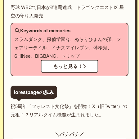
野球 WBCで日本が2連覇達成、ドラゴンクエストⅨ 星
空の守り人発売
Keywords of memories
スラムダンク、探偵学園Ｑ、ぬらりひょんの孫、フ
ェアリーテイル、イナズマイレブン、薄桜鬼、
SHINee、BIGBANG、トリップ
もっと見る！
forestpageの歩み
祝5周年「フォレスト文化祭」を開始！X（旧Twitter）の
元祖！？リアルタイム機能が生まれました。
＼パチパチ／