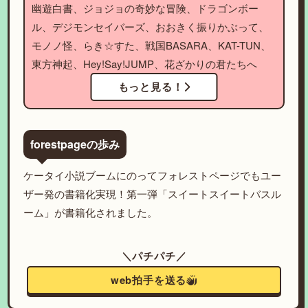
幽遊白書、ジョジョの奇妙な冒険、ドラゴンボー
ル、デジモンセイバーズ、おおきく振りかぶって、
モノノ怪、らき☆すた、戦国BASARA、KAT-TUN、
東方神起、Hey!Say!JUMP、花ざかりの君たちへ
もっと見る！
forestpageの歩み
ケータイ小説ブームにのってフォレストページでもユー
ザー発の書籍化実現！第一弾「スイートスイートバスル
ーム」が書籍化されました。
＼パチパチ／
web拍手を送る