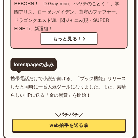
REBORN！、D.Gray-man、ハヤテのごとく！、学
園アリス、ローゼンメイデン、蒼穹のファフナー、
ドラゴンクエストⅧ、関ジャニ∞(現・SUPER
EIGHT)、新選組！
もっと見る！
forestpageの歩み
携帯電話だけで小説が書ける、「ブック機能」リリース
したと同時に一番人気ツールになりました。また、素晴
らしいHPに送る「金の熊賞」を開始！
＼パチパチ／
web拍手を送る