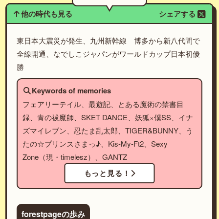
他の時代も見る
シェアする
東日本大震災が発生、九州新幹線 博多から新八代間で
全線開通、なでしこジャパンがワールドカップ日本初優
勝
Keywords of memories
フェアリーテイル、最遊記、とある魔術の禁書目
録、青の祓魔師、SKET DANCE、妖狐×僕SS、イナ
ズマイレブン、忍たま乱太郎、TIGER&BUNNY、う
たの☆プリンスさまっ♪、Kis-My-Ft2、Sexy
Zone（現・timelesz）、GANTZ
もっと見る！
forestpageの歩み