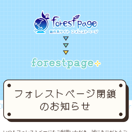
2~2024
forestpage forever...2002~2024
fores
いつもフォレストページをご利用いただき、誠にありがとうご