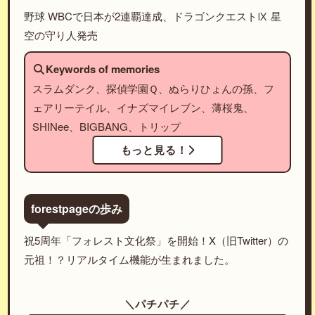
野球 WBCで日本が2連覇達成、ドラゴンクエストⅨ 星
空の守り人発売
Keywords of memories
スラムダンク、探偵学園Ｑ、ぬらりひょんの孫、フ
ェアリーテイル、イナズマイレブン、薄桜鬼、
SHINee、BIGBANG、トリップ
もっと見る！
forestpageの歩み
祝5周年「フォレスト文化祭」を開始！X（旧Twitter）の
元祖！？リアルタイム機能が生まれました。
＼パチパチ／