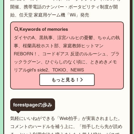
開催、携帯電話のナンバー・ポータビリティ制度が開
始、任天堂 家庭用ゲーム機「Wii」発売
Keywords of memories
ダイヤのA、黒執事、涼宮ハルヒの憂鬱、ちゃんの執
事、桜蘭高校ホスト部、家庭教師ヒットマン
REBORN！、コードギアス 反逆のルルーシュ、ブラ
ックラグーン、ひぐらしのなく頃に、ときめきメモ
リアルgirl's side2、TOKIO、NEWS
もっと見る！
forestpageの歩み
気軽にいいねができる「Web拍手」が実装されました。
コメントのハードルを補う上に、「拍手したら先が読め