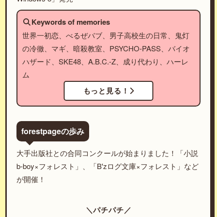
Keywords of memories
世界一初恋、べるぜバブ、男子高校生の日常、鬼灯
の冷徹、マギ、暗殺教室、PSYCHO-PASS、バイオ
ハザード、SKE48、A.B.C.-Z、成り代わり、ハーレ
ム
もっと見る！
forestpageの歩み
大手出版社との合同コンクールが始まりました！「小説
b-boy×フォレスト」、「B'zログ文庫×フォレスト」など
が開催！
＼パチパチ／