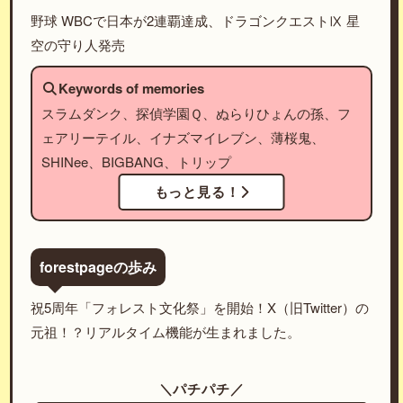
野球 WBCで日本が2連覇達成、ドラゴンクエストⅨ 星
空の守り人発売
Keywords of memories
スラムダンク、探偵学園Ｑ、ぬらりひょんの孫、フ
ェアリーテイル、イナズマイレブン、薄桜鬼、
SHINee、BIGBANG、トリップ
もっと見る！
forestpageの歩み
祝5周年「フォレスト文化祭」を開始！X（旧Twitter）の
元祖！？リアルタイム機能が生まれました。
＼パチパチ／