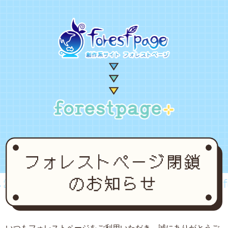
002~2024
forestpage forever...2002~2024
for
いつもフォレストページをご利用いただき、誠にありがとうご