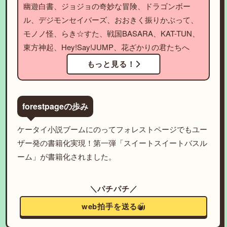
幽遊白書、ジョジョの奇妙な冒険、ドラゴンボー
ル、デジモンセイバーズ、おおきく振りかぶって、
モノノ怪、らき☆すた、戦国BASARA、KAT-TUN、
東方神起、Hey!Say!JUMP、花ざかりの君たちへ
もっと見る！
forestpageの歩み
ケータイ小説ブームにのってフォレストページでもユー
ザー発の書籍化実現！第一弾「スイートスイートバスル
ーム」が書籍化されました。
＼パチパチ／
web拍手を送る