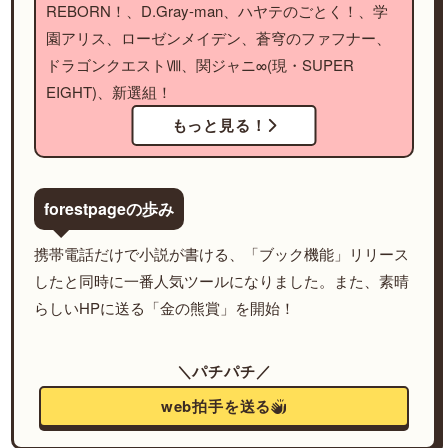
REBORN！、D.Gray-man、ハヤテのごとく！、学
園アリス、ローゼンメイデン、蒼穹のファフナー、
ドラゴンクエストⅧ、関ジャニ∞(現・SUPER
EIGHT)、新選組！
もっと見る！
forestpageの歩み
携帯電話だけで小説が書ける、「ブック機能」リリース
したと同時に一番人気ツールになりました。また、素晴
らしいHPに送る「金の熊賞」を開始！
＼パチパチ／
web拍手を送る