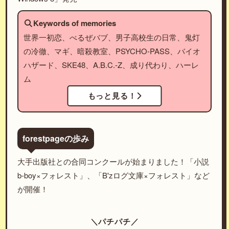
Keywords of memories
世界一初恋、べるぜバブ、男子高校生の日常、鬼灯
の冷徹、マギ、暗殺教室、PSYCHO-PASS、バイオ
ハザード、SKE48、A.B.C.-Z、成り代わり、ハーレ
ム
もっと見る！
forestpageの歩み
大手出版社との合同コンクールが始まりました！「小説
b-boy×フォレスト」、「B'zログ文庫×フォレスト」など
が開催！
＼パチパチ／