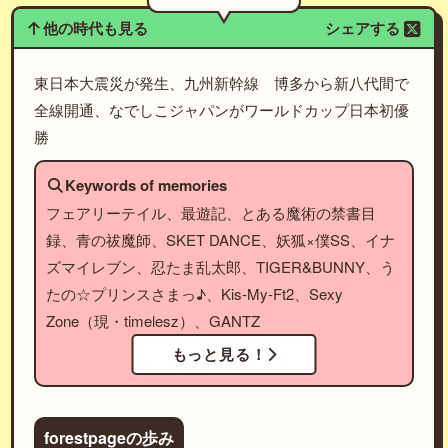
他の時代も見る
シェアする
東日本大震災が発生、九州新幹線 博多から新八代間で
全線開通、なでしこジャパンがワールドカップ日本初優
勝
Keywords of memories
フェアリーテイル、最遊記、とある魔術の禁書目
録、青の祓魔師、SKET DANCE、妖狐×僕SS、イナ
ズマイレブン、忍たま乱太郎、TIGER&BUNNY、う
たの☆プリンスさまっ♪、Kis-My-Ft2、Sexy
Zone（現・timelesz）、GANTZ
もっと見る！
forestpageの歩み