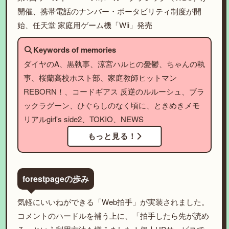
開催、携帯電話のナンバー・ポータビリティ制度が開
始、任天堂 家庭用ゲーム機「Wii」発売
Keywords of memories
ダイヤのA、黒執事、涼宮ハルヒの憂鬱、ちゃんの執
事、桜蘭高校ホスト部、家庭教師ヒットマン
REBORN！、コードギアス 反逆のルルーシュ、ブラ
ックラグーン、ひぐらしのなく頃に、ときめきメモ
リアルgirl's side2、TOKIO、NEWS
もっと見る！
forestpageの歩み
気軽にいいねができる「Web拍手」が実装されました。
コメントのハードルを補う上に、「拍手したら先が読め