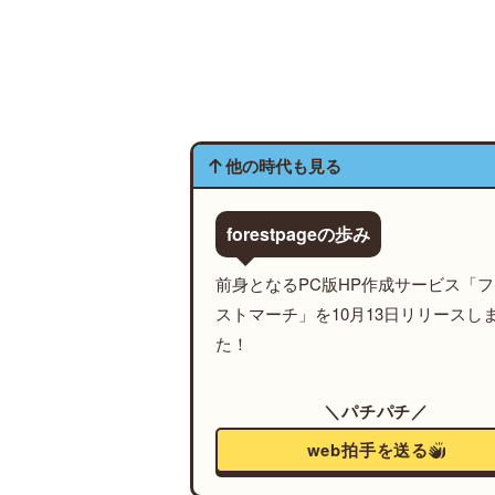
他の時代も見る
forestpageの歩み
前身となるPC版HP作成サービス「
ストマーチ」を10月13日リリースし
た！
＼パチパチ／
web拍手を送る