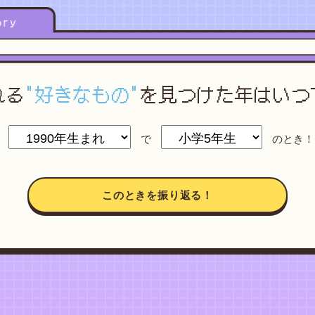
れる
"好きなもの"
を
見つけた年はいつ
で
のとき！
このときを振り返る！