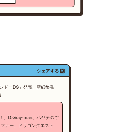
シェアする
テンドーDS」発売、新紙幣発
盟
、D.Gray-man、ハヤテのご
ァフナー、ドラゴンクエスト