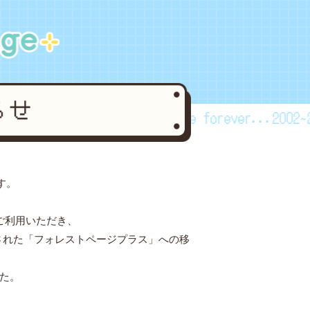
ver...2002~2024
forestpage forever...2002~20
す。
ご利用いただき、
された「フォレストページプラス」への移
した。
。