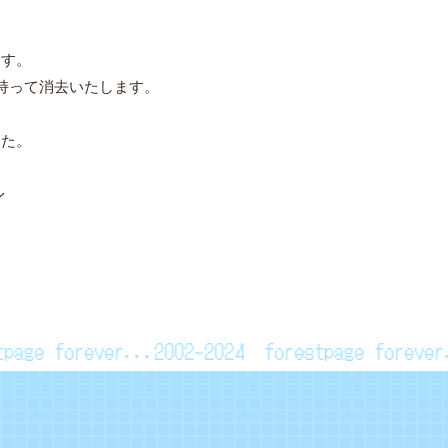
、
ます。
持って消去いたします。
した。
／
estpage forever...2002~2024
forestpage forev