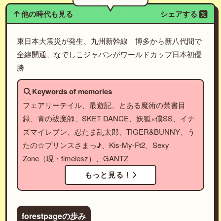
他の時代も見る
シェアする
東日本大震災が発生、九州新幹線 博多から新八代間で
全線開通、なでしこジャパンがワールドカップ日本初優
勝
Keywords of memories
フェアリーテイル、最遊記、とある魔術の禁書目
録、青の祓魔師、SKET DANCE、妖狐×僕SS、イナ
ズマイレブン、忍たま乱太郎、TIGER&BUNNY、う
たの☆プリンスさまっ♪、Kis-My-Ft2、Sexy
Zone（現・timelesz）、GANTZ
もっと見る！
forestpageの歩み