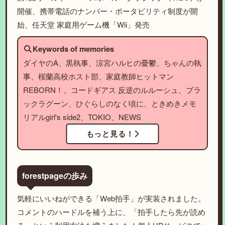
開催、携帯電話のナンバー・ポータビリティ制度が開
始、任天堂 家庭用ゲーム機「Wii」発売
Keywords of memories
ダイヤのA、黒執事、涼宮ハルヒの憂鬱、ちゃんの執
事、桜蘭高校ホスト部、家庭教師ヒットマン
REBORN！、コードギアス 反逆のルルーシュ、ブラ
ックラグーン、ひぐらしのなく頃に、ときめきメモ
リアルgirl's side2、TOKIO、NEWS
もっと見る！
forestpageの歩み
気軽にいいねができる「Web拍手」が実装されました。
コメントのハードルを補う上に、「拍手したら先が読め