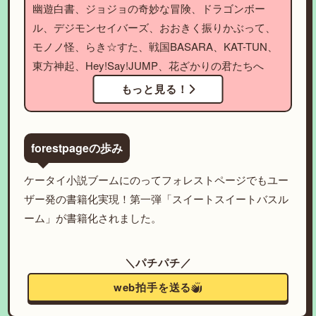
幽遊白書、ジョジョの奇妙な冒険、ドラゴンボー
ル、デジモンセイバーズ、おおきく振りかぶって、
モノノ怪、らき☆すた、戦国BASARA、KAT-TUN、
東方神起、Hey!Say!JUMP、花ざかりの君たちへ
もっと見る！
forestpageの歩み
ケータイ小説ブームにのってフォレストページでもユー
ザー発の書籍化実現！第一弾「スイートスイートバスル
ーム」が書籍化されました。
＼パチパチ／
web拍手を送る