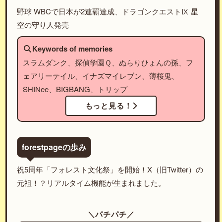
野球 WBCで日本が2連覇達成、ドラゴンクエストⅨ 星
空の守り人発売
Keywords of memories
スラムダンク、探偵学園Ｑ、ぬらりひょんの孫、フ
ェアリーテイル、イナズマイレブン、薄桜鬼、
SHINee、BIGBANG、トリップ
もっと見る！
forestpageの歩み
祝5周年「フォレスト文化祭」を開始！X（旧Twitter）の
元祖！？リアルタイム機能が生まれました。
＼パチパチ／