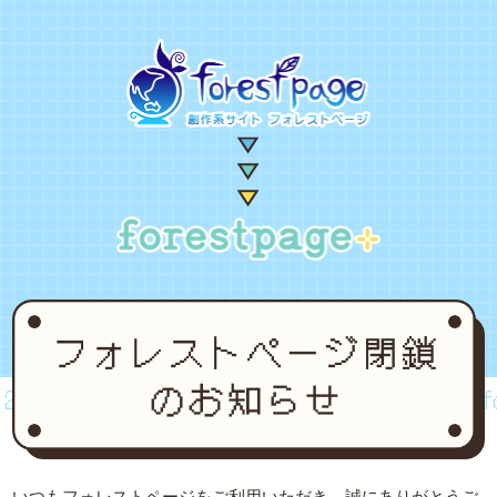
002~2024
forestpage forever...2002~2024
for
いつもフォレストページをご利用いただき、誠にありがとうご