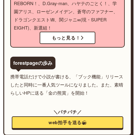
REBORN！、D.Gray-man、ハヤテのごとく！、学
園アリス、ローゼンメイデン、蒼穹のファフナー、
ドラゴンクエストⅧ、関ジャニ∞(現・SUPER
EIGHT)、新選組！
もっと見る！
forestpageの歩み
携帯電話だけで小説が書ける、「ブック機能」リリース
したと同時に一番人気ツールになりました。また、素晴
らしいHPに送る「金の熊賞」を開始！
＼パチパチ／
web拍手を送る