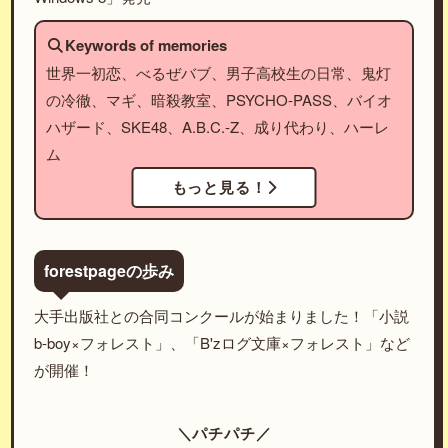
Keywords of memories
世界一初恋、べるぜバブ、男子高校生の日常、鬼灯
の冷徹、マギ、暗殺教室、PSYCHO-PASS、バイオ
ハザード、SKE48、A.B.C.-Z、成り代わり、ハーレ
ム
もっと見る！
forestpageの歩み
大手出版社との合同コンクールが始まりました！「小説
b-boy×フォレスト」、「B'zログ文庫×フォレスト」など
が開催！
＼パチパチ／