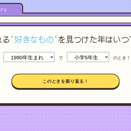
れる
"好きなもの"
を
見つけた年はいつ
で
のとき！
このときを振り返る！