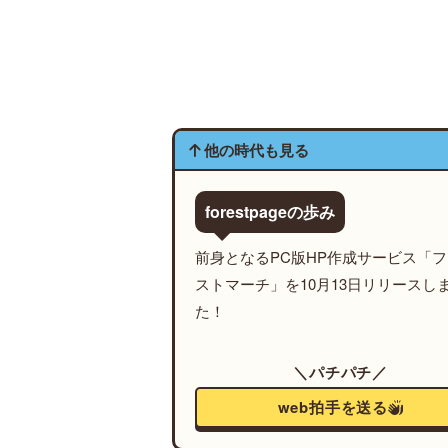
他の時代も見る
forestpageの歩み
前身となるPC版HP作成サービス「
ストマーチ」を10月13日リリースし
た！
＼パチパチ／
web拍手を送る