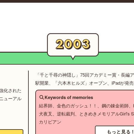
「千と千尋の神隠し」75回アカデミー賞・長編
駅開業、「六本木ヒルズ」オープン、iPadが発売
強化された
Keywords of memories
ニューアル
結界師、金色のガッシュ！！、鋼の錬金術師、HU
犬夜叉、逆転裁判、ときめきメモリアルGirl's S
カリビアン
もっと見る