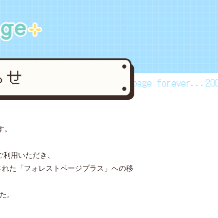
orever...2002~2024
forestpage forever...2002
す。
ご利用いただき、
された「フォレストページプラス」への移
した。
。