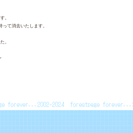
、
ます。
持って消去いたします。
した。
／
page forever...2002~2024
forestpage forever.