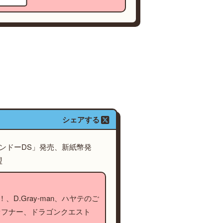
シェアする
テンドーDS」発売、新紙幣発
盟
、D.Gray-man、ハヤテのご
ァフナー、ドラゴンクエスト